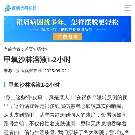
当前位置：
首页
>
药物
>
甲氧沙林溶液1-2小时
来源：
疾病优癣在线
· 2025-09-02
甲氧沙林溶液1-2小时
“身上这些‘牛皮癣’，真是磨人！”在很多个辗转反侧的夜
里，这句话或许是很多银屑病患者心底较真实的呐喊。
从头皮到指甲，从寻常红斑到恼人的瘙痒，银屑病如同
跗骨之蛆，不仅侵蚀着皮肤健康，更悄无声息地吞噬着
患者的自信与生活质量. 我们穿梭于各大医院，尝试过各