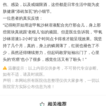
伤、感染，以及戒烟限酒，这些都是日常生活中能为皮
肤健康“添砖加瓦”的小细节。
一位患者的真实反馈：
“记得刚开始用这甲氧沙林溶液配合光疗那会儿，身上那
些斑块真就跟‘老根儿’似的顽固。但是医生告诉我，‘甲氧
沙林溶液1-2小时’这个时间点卡得准才能呈现效果。我坚
持了几个月，真的，身上的鳞屑薄了，红斑也褪色了不
少，虽然还得继续努力，但起码敢穿短袖出门了，心里
头的‘疙瘩’也小了很多，感觉生活又有了盼头！”
温馨提示：以上内容仅供参考，不可替代专业诊断。
如有不适，请及时就医。
声明：本网站所有医院信息整理仅供大家参考，一切以
医院官方实际公布信息为准！
相关推荐