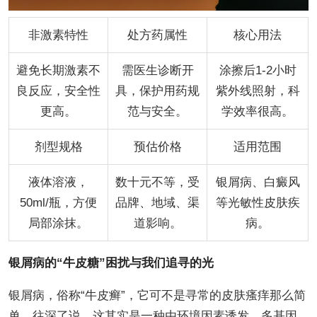
非激素特性
处方药属性
核心用法
避免长期激素不
需医生诊断开
涂擦后1-2小时
良反应，安全性
具，保护用药规
紫外线照射，科
更高。
范与安全。
学效率很高。
剂型规格
预估价格
适用范围
液体溶液，
数十元不等，受
银屑病、白癜风
50ml/瓶，方便
品牌、地域、渠
等光敏性皮肤疾
局部涂抹。
道影响。
病。
银屑病的“牛皮糖”困扰与我们追寻的光
银屑病，俗称“牛皮癣”，它可不是寻常的皮肤瘙痒那么简
单，往深了说，这其实是一种由环境因素诱发、多基因