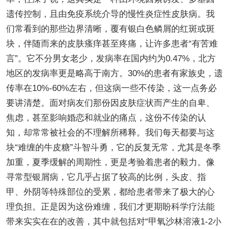
遗传控制，且由免疫系统介导的慢性炎症性皮肤病。我
们常看到的那些边界清晰，覆有银白色鳞屑的红斑或斑
块，伴随而来的皮肤瘙痒甚至疼痛，让许多患者“有苦难
言”。它不分男女老少，发病率在国内约为0.47%，北方
地区的发病率更是略高于南方。30%的患者有家族史，遗
传率在10%-60%左右，但这病一些不传染，这一点务必
要讲清楚。面对病友们那份因皮肤症状而产生的自卑、
焦虑，甚至影响婚恋和就业的痛点，这份不传染的认
知，却常常被社会的不理解所稀释。我们每天都要与这
块“难缠的牛皮糖”斗智斗勇，它的反复无常，尤其是冬季
加重，夏季缓解的周期性，更是考验着患者的毅力。像
寻常型银屑病，它几乎占据了较高的比例，头皮、指
甲、外阴等特殊部位的受累，都给患者带来了极大的心
理负担。正是因为这份难缠，我们才更期盼科学疗法能
带来实实在在的改善，其中就包括对“甲氧沙林溶液1-2小