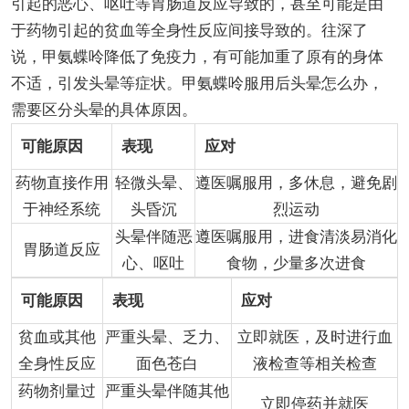
引起的恶心、呕吐等胃肠道反应导致的，甚至可能是由
于药物引起的贫血等全身性反应间接导致的。往深了
说，甲氨蝶呤降低了免疫力，有可能加重了原有的身体
不适，引发头晕等症状。甲氨蝶呤服用后头晕怎么办，
需要区分头晕的具体原因。
可能原因
表现
应对
药物直接作用
轻微头晕、
遵医嘱服用，多休息，避免剧
于神经系统
头昏沉
烈运动
头晕伴随恶
遵医嘱服用，进食清淡易消化
胃肠道反应
心、呕吐
食物，少量多次进食
可能原因
表现
应对
贫血或其他
严重头晕、乏力、
立即就医，及时进行血
全身性反应
面色苍白
液检查等相关检查
药物剂量过
严重头晕伴随其他
立即停药并就医