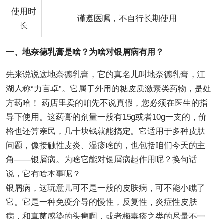
使用时
谨遵医嘱，不自行长期使用
长
一、地奈德乳膏是啥？为啥对银屑病有用？
先来说说这地奈德乳膏，它的真名儿叫地奈德乳膏，江
湖人称“力言卓”。它属于外用的糖皮质激素类药物，是处
方药哈！ 药店里卖的咱先不说真假，您必须在医生的指
导下使用。这药膏的剂量一般有15g或者10g一支的，价
格也还算亲民，几十块钱就能搞定。它适用于多种皮肤
问题，像接触性皮炎、湿疹啥的，也包括咱们今天的主
角——银屑病。为啥它能对银屑病起作用呢？换句话
说，它有啥本事呢？
银屑病，这玩意儿可不是一般的皮肤病，可不能小瞧了
它。它是一种免疫介导的慢性，反复性，炎症性皮肤
病，和真菌感染的头癣啊，或者梅毒疹之类的尽量不一