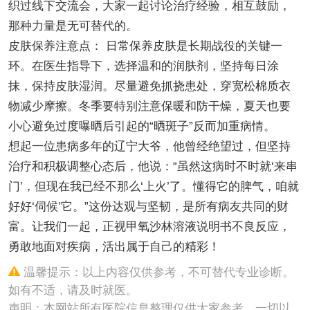
织过线下交流会，大家一起讨论治疗经验，相互鼓励，
那种力量是无可替代的。
皮肤保养注意点： 日常保养皮肤是长期战役的关键一
环。在医生指导下，选择温和的润肤剂，坚持每日涂
抹，保持皮肤湿润。尽量避免抓挠患处，穿宽松棉质衣
物减少摩擦。冬季要特别注意保暖和防干燥，夏天也要
小心避免过度曝晒后引起的“晒斑子”反而加重病情。
想起一位患病多年的辽宁大爷，他曾经绝望过，但坚持
治疗和积极调整心态后，他说：“虽然这病时不时就‘来串
门’，但现在我已经不那么‘上火’了。懂得它的脾气，咱就
好好‘伺候’它。”这份达观与坚韧，是所有病友共同的财
富。让我们一起，正视甲氧沙林溶液说明书不良反应，
勇敢地面对疾病，活出属于自己的精彩！
温馨提示：以上内容仅供参考，不可替代专业诊断。
如有不适，请及时就医。
声明：本网站所有医院信息整理仅供大家参考，一切以