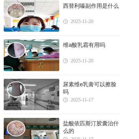
西替利嗪副作用是什么
2025-11-20
维a酸乳霜有用吗
2025-11-20
尿素维e乳膏可以擦脸
吗
2025-11-17
盐酸依匹斯汀胶囊治什
么的