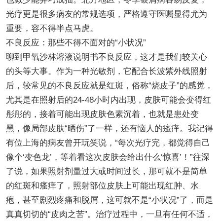
光疗更是很多病友的常规选项，严格遵守医嘱显得尤为
重要，容不得半点马虎。
不良反应：那些不得不面对的“小状况”
聊到甲氧沙林溶液说明书不良反应，这才是我们较关心
的头等大事。作为一种光敏剂，它配合长波紫外线照射
后，较常见的不良反应就是红斑，俗称“烧皮子”的感觉，
尤其是在照射后的24-48小时内出现，皮肤可能会变得红
彤彤的，接着可能出现皮肤色素沉着，也就是患处变
黑，像局部皮肤“晒伤”了一样，还有恼人的瘙痒。我记得
有位上海的病友曾开玩笑说，“每次光疗完，都觉得自己
像个‘变色龙’，等着看这次皮肤会给出什么‘惊喜’！”往深
了说，如果照射剂量过大或时间过长，那可就不是简单
的红斑和瘙痒了，照射部位皮肤上可能出现红肿、水
疱，甚至剧烈疼痛和脱屑，这可就不是“小状况”了，而是
真真切切的“皮肉之苦”。治疗过程中，一旦有任何不适，