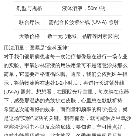
剂型与规格
液体溶液，50ml/瓶
联合疗法
需配合长波紫外线 (UV-A) 照射
大致价格
数十元 (地域、品牌等因素影响)
用法用量：医嘱是“金科玉律”
对于我们银屑病患者每一次治疗都像是在进行一场专业
的实验。甲氧沙林溶液的用法用量可不是随意涂抹那么
简单，它需要严格遵循医嘱。通常，我们会依照医生指
示，将药物涂擦在患处1-2小时后，再进行长波紫外线
(UV-A) 照射。想想看，在医院光疗室里，每次躺在仪器
下，感受那温热的光线拂过皮肤，心里总在默默祈祷，
希望这次能有好的效果，而剂量和频率的科学把控，就
是这场“实验”成功的关键。稍有偏差，就可能触及甲氧沙
林溶液说明书不良反应的底线，要知道，宁可慢点好，
也减少能弄巧成拙。北方地区，冬季银屑病容易反复，