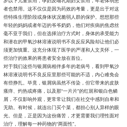
岁以下儿童禁用，孕妇及哺乳期妇女禁用，年老体弱患
者也禁用。这不仅仅是因为药效的考量，更是出于对这
些特殊生理阶段或身体状况脆弱人群的保护。想想那些
年轻的妈妈或者年迈的爷爷奶奶，他们对疾病的焦虑丝
毫不亚于我们，但在选择治疗方式时，身体的承受能力
和潜在的甲氧沙林溶液说明书不良反应风险却让他们必
须更加慎重。这充分体现了医学的严谨和人文关怀，一
些治疗的效果的将患者安全放在首位。
对于我们这些与银屑病相伴多年的老病号，看到甲氧沙
林溶液说明书不良反应里那些可能的不适，内心难免会
有些挣扎。毕竟，银屑病虽然不传染，但它带来的皮肤
瘙痒、灼热或疼痛，以及那“一片片”的红斑和银白色鳞
屑，不仅影响外观，更常常让我们在社交中感到自卑和
无助。有时候，就连出门买个菜，都担心别人异样的眼
光。但是，正是因为这份痛苦，才更需要我们理性面对
治疗，理解每一种药物的“两面性”。