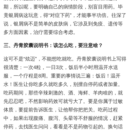
期，所以呢，要明确自己的病情阶段，别盲目用药。毕
竟银屑病这玩意，得“对症下药”，才能事半功倍。往深了
说，银屑病不是简单的皮肤病，它涉及到免疫、遗传等
多方面因素，治疗需要综合考虑。
三、丹青胶囊说明书：该怎么吃，要注意啥？
这可不是“炫迈”，不能想吃就吃。丹青胶囊说明书上写得
很清楚：一次4粒，一日3次，饭后半小时用温开水送
服，一个疗程是8周。重要的事情说三遍：饭后！温开
水！医生让你吃多久就吃多久，别擅自停药或者加量。
吃药期间，那些辛辣刺激的、酒、海鲜、羊肉啥的，就
先忍忍吧，不然影响药效可就亏大了。要是你属于过敏
体质，要提前告诉医生，让他帮你把把关。吃药过程
中，如果出现腹痛、腹泻、头晕等不舒服的情况，赶紧
停药，去找医生问问，看看是不是药物引起的。换句话