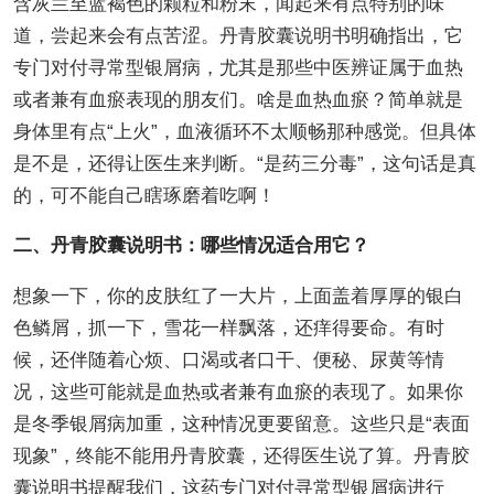
含灰兰至蓝褐色的颗粒和粉末，闻起来有点特别的味
道，尝起来会有点苦涩。丹青胶囊说明书明确指出，它
专门对付寻常型银屑病，尤其是那些中医辨证属于血热
或者兼有血瘀表现的朋友们。啥是血热血瘀？简单就是
身体里有点“上火”，血液循环不太顺畅那种感觉。但具体
是不是，还得让医生来判断。“是药三分毒”，这句话是真
的，可不能自己瞎琢磨着吃啊！
二、丹青胶囊说明书：哪些情况适合用它？
想象一下，你的皮肤红了一大片，上面盖着厚厚的银白
色鳞屑，抓一下，雪花一样飘落，还痒得要命。有时
候，还伴随着心烦、口渴或者口干、便秘、尿黄等情
况，这些可能就是血热或者兼有血瘀的表现了。如果你
是冬季银屑病加重，这种情况更要留意。这些只是“表面
现象”，终能不能用丹青胶囊，还得医生说了算。丹青胶
囊说明书提醒我们，这药专门对付寻常型银屑病进行