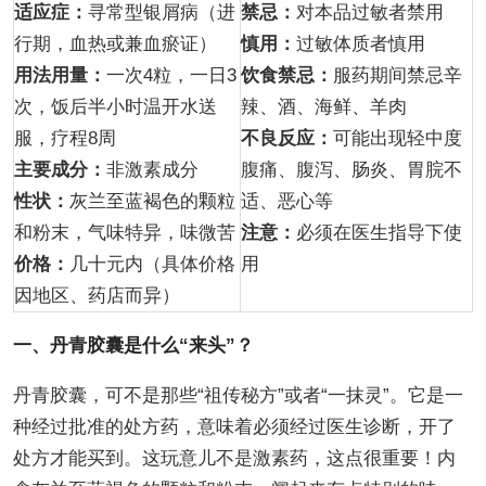
适应症：
寻常型银屑病（进
禁忌：
对本品过敏者禁用
行期，血热或兼血瘀证）
慎用：
过敏体质者慎用
用法用量：
一次4粒，一日3
饮食禁忌：
服药期间禁忌辛
次，饭后半小时温开水送
辣、酒、海鲜、羊肉
服，疗程8周
不良反应：
可能出现轻中度
主要成分：
非激素成分
腹痛、腹泻、肠炎、胃脘不
性状：
灰兰至蓝褐色的颗粒
适、恶心等
和粉末，气味特异，味微苦
注意：
必须在医生指导下使
价格：
几十元内（具体价格
用
因地区、药店而异）
一、丹青胶囊是什么“来头”？
丹青胶囊，可不是那些“祖传秘方”或者“一抹灵”。它是一
种经过批准的处方药，意味着必须经过医生诊断，开了
处方才能买到。这玩意儿不是激素药，这点很重要！内