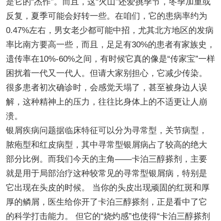
是它的“杰作”。而且，这“火山”还爱挑季节，冬季加重或
反复，夏季可能会好转一些。在咱们，它的患病率约为
0.47%左右，男女老少都可能中招，尤其北方地区的发病
率比南方要高一些，而且，足足有30%的患者有家族史，
遗传率在10%-60%之间，有时候它真的像是“传家宝”一样
困扰着一代又一代人。但请大家别担心，它减少传染。
很多患者初次确诊时，会感觉天塌了，甚至被身边人误
解，这种精神上的压力，往往比身体上的不适更让人崩
溃。
银屑疾病问题据临床特征可以分为寻常型，关节病型，
脓疱型和红皮病型，其中寻常型银屑病占了较高的绝大
部分比例。而我们今天的主角——卡泊三醇搽剂，主要
就是用于局部治疗这种较常见的寻常型银屑病，特别是
它出现在头皮的时候。 当你的头皮出现顽固的红斑和厚
厚的鳞屑，医生给你开了卡泊三醇搽剂，正是看中了它
的科学打击能力。 但它的“烧灼感”也使得“卡泊三醇搽剂