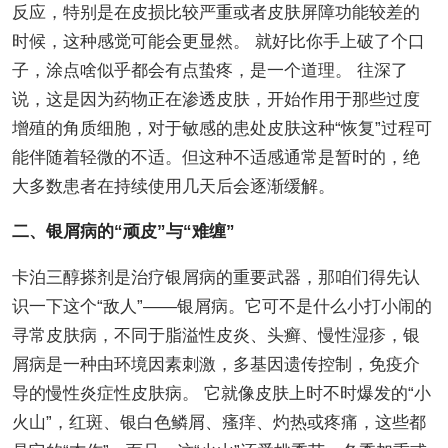
反应，特别是在皮损比较严重或者皮肤屏障功能较差的
时候，这种感觉可能会更显然。 就好比你手上破了个口
子，涂点啥似乎都会有点蛰疼，是一个道理。 往深了
说，这是因为药物正在渗透皮肤，开始作用于那些过度
增殖的角质细胞，对于敏感的患处皮肤这种“恢复”过程可
能伴随着轻微的不适。但这种不适感通常是暂时的，绝
大多数患者在持续使用几天后会逐渐缓解。
二、银屑病的“顽皮”与“难缠”
卡泊三醇搽剂是治疗银屑病的重要武器，那咱们得先认
识一下这个“敌人”——银屑病。它可不是什么小打小闹的
寻常皮肤病，不同于脂溢性皮炎、头癣、慢性湿疹，银
屑病是一种由环境因素刺激，多基因遗传控制，免疫介
导的慢性炎症性皮肤病。 它就像皮肤上时不时爆发的“小
火山”，红斑、银白色鳞屑、瘙痒、灼热或疼痛，这些都