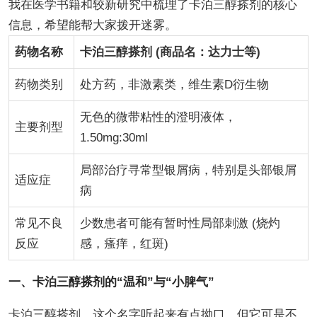
我在医学书籍和较新研究中梳理了卡泊三醇搽剂的核心
信息，希望能帮大家拨开迷雾。
药物名称
卡泊三醇搽剂 (商品名：达力士等)
药物类别
处方药，非激素类，维生素D衍生物
无色的微带粘性的澄明液体，
主要剂型
1.50mg:30ml
局部治疗寻常型银屑病，特别是头部银屑
适应症
病
常见不良
少数患者可能有暂时性局部刺激 (烧灼
反应
感，瘙痒，红斑)
一、卡泊三醇搽剂的“温和”与“小脾气”
卡泊三醇搽剂，这个名字听起来有点拗口，但它可是不