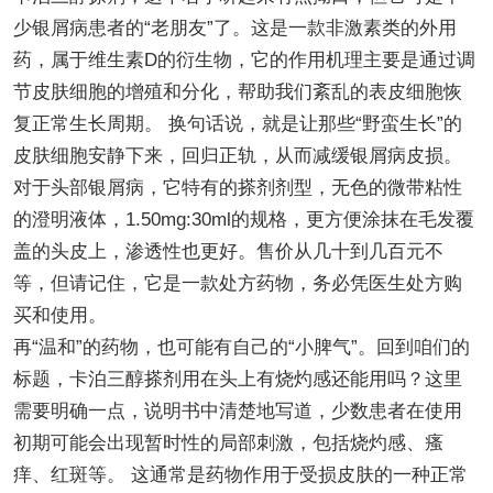
少银屑病患者的“老朋友”了。这是一款非激素类的外用
药，属于维生素D的衍生物，它的作用机理主要是通过调
节皮肤细胞的增殖和分化，帮助我们紊乱的表皮细胞恢
复正常生长周期。 换句话说，就是让那些“野蛮生长”的
皮肤细胞安静下来，回归正轨，从而减缓银屑病皮损。
对于头部银屑病，它特有的搽剂剂型，无色的微带粘性
的澄明液体，1.50mg:30ml的规格，更方便涂抹在毛发覆
盖的头皮上，渗透性也更好。售价从几十到几百元不
等，但请记住，它是一款处方药物，务必凭医生处方购
买和使用。
再“温和”的药物，也可能有自己的“小脾气”。回到咱们的
标题，卡泊三醇搽剂用在头上有烧灼感还能用吗？这里
需要明确一点，说明书中清楚地写道，少数患者在使用
初期可能会出现暂时性的局部刺激，包括烧灼感、瘙
痒、红斑等。 这通常是药物作用于受损皮肤的一种正常