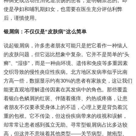
神病史或活动性消化道溃疡的患者，是明确禁忌的。即
使是孕妇和哺乳期妇女，也需要在医生充分评估利弊
后，谨慎使用。
银屑病：不仅仅是“皮肤病”这么简单
说起银屑病，许多患者朋友可能只是把它看作一种恼人
的皮肤问题，但它远比想象中复杂。它并不是简单的“头
癣”、“湿疹”，而是一种由环境、遗传和免疫等多重因素
交织导致的慢性炎症性疾病。北方地区发病率似乎比南
方高一些，数据显示约有30%的患者有家族史，这让我们
能更直观地理解遗传因素在其发病中的角色。那些覆盖
着银白色鳞屑的红斑、伴随着瘙痒、灼热或疼痛，让患
者朋友不仅要承受身体上的不适，心理上更是背负着沉
重的包袱。它不传染，但这份疾病带来的歧视和误解，
却常常让患者感到孤立无助。寻常型银屑病占比多达较
高，但这并不意味着其他类型——关节病型、脓疱型、