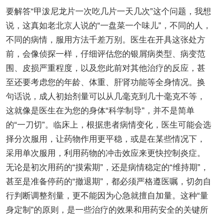
要解答“甲泼尼龙片一次吃几片一天几次”这个问题，我想
说，这真如老北京人说的“一盘菜一个味儿”，不同的人，
不同的病情，服用方法千差万别。医生在开具这张处方
前，会像侦探一样，仔细评估您的银屑病类型、病变范
围、皮损严重程度，以及您此前对其他治疗的反应，甚
至还要考虑您的年龄、体重、肝肾功能等全身情况。换
句话说，成人初始剂量可以从几毫克到几十毫克不等，
这就像是医生在为您的身体“科学制导”，并不是简单
的“一刀切”。临床上，根据患者病情变化，医生可能会选
择分次服用，让药物作用更平稳，或是在某些情况下，
采用单次服用，利用药物的冲击效应来更快控制炎症。
无论是初次用药的“摸索期”，还是病情稳定的“维持期”，
甚至是准备停药的“撤退期”，都必须严格遵医嘱，切勿自
行判断调整剂量，更不能因为心急就擅自加量。这种“量
身定制”的原则，是一些治疗的效果和用药安全的关键所