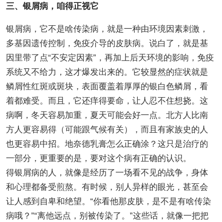
三、银屑病，咱得正视它
银屑病，它不是啥传染病，就是一种由环境因素刺激，
多基因遗传控制，免疫介导的皮肤病。说白了，就是基
因里带了点“不安定因素”，再加上后天环境的影响，免疫
系统又不给力，这才爆发出来的。它较显然的症状就是
鳞屑性红斑或斑块，表面覆盖着厚厚的银白色鳞屑，看
着都难受。而且，它还痒得要命，让人忍不住想挠。这
病啊，冬天容易加重，夏天可能会好一点。北方人比南
方人更容易得（可能跟气候有关），而且有家族史的人
也更容易中招。地奈德乳膏怎么正确涂？这只是治疗的
一部分，更重要的是，要对这个病有正确的认识。
得银屑病的人，就像是经历了一场看不见的战争，身体
和心理都备受煎熬。有时候，别人异样的眼光，甚至会
让人感到自卑和绝望。“你看他那皮肤，是不是有啥传染
病哦？”“离他远点，别被传染了。”这些话，就像一把把