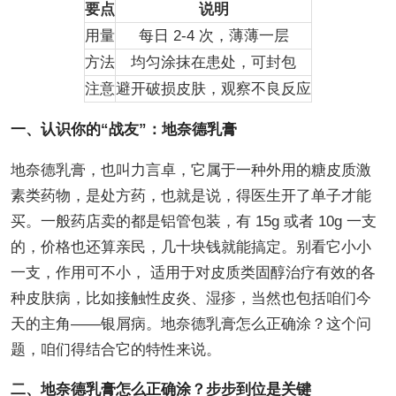
要点
说明
用量
每日 2-4 次，薄薄一层
方法
均匀涂抹在患处，可封包
注意
避开破损皮肤，观察不良反应
一、认识你的“战友”：地奈德乳膏
地奈德乳膏，也叫力言卓，它属于一种外用的糖皮质激
素类药物，是处方药，也就是说，得医生开了单子才能
买。一般药店卖的都是铝管包装，有 15g 或者 10g 一支
的，价格也还算亲民，几十块钱就能搞定。别看它小小
一支，作用可不小， 适用于对皮质类固醇治疗有效的各
种皮肤病，比如接触性皮炎、湿疹，当然也包括咱们今
天的主角——银屑病。地奈德乳膏怎么正确涂？这个问
题，咱们得结合它的特性来说。
二、地奈德乳膏怎么正确涂？步步到位是关键