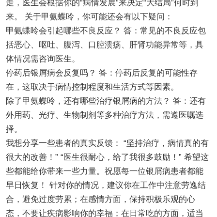
走，医生会根据你的“病情发展”来决定“大结局”何时到
来。 关于甲氨蝶呤，你可能还会有以下疑问：
甲氨蝶呤会引起哪些不良反应？ 答：常见的不良反应包
括恶心、呕吐、腹泻、口腔溃疡、肝肾功能异常等，具
体情况需咨询医生。
停药后银屑病会反复吗？ 答：停药后反复的可能性存
在，这取决于病情控制程度和生活方式等因素。
除了甲氨蝶呤，还有哪些治疗银屑病的方法？ 答：还有
外用药、光疗、生物制剂等多种治疗方法，需遵医嘱选
择。
我想分享一些患者的真实反馈： “坚持治疗，病情真的有
很大的改善！” “医生很耐心，给了我很多鼓励！” 希望这
些都能给你带来一些力量。祝愿每一位银屑病患者都能
早日恢复！ 针对你的情况，建议你在工作中注意劳逸结
合，避免过度劳累；在感情方面，保持积极乐观的心
态，不要让疾病影响你的幸福；在日常吃的方面，适当