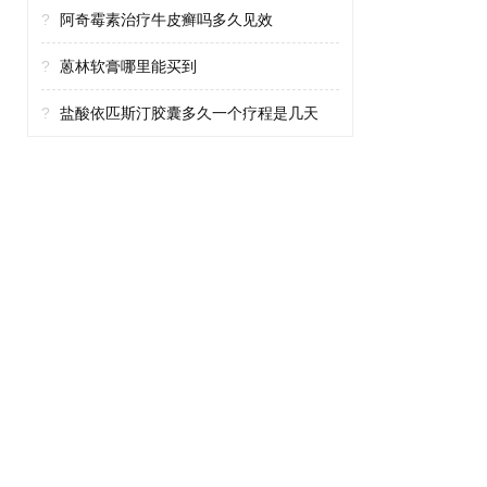
?
阿奇霉素治疗牛皮癣吗多久见效
?
蒽林软膏哪里能买到
?
盐酸依匹斯汀胶囊多久一个疗程是几天