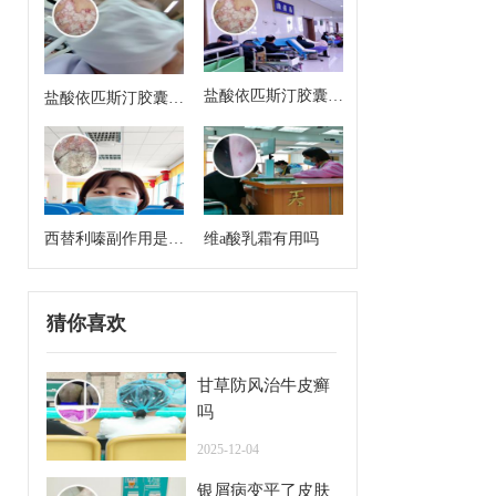
盐酸依匹斯汀胶囊来
盐酸依匹斯汀胶囊多
月经能吃吗
久一个疗程是几天
西替利嗪副作用是什
维a酸乳霜有用吗
么
猜你喜欢
甘草防风治牛皮癣
吗
2025-12-04
银屑病变平了皮肤