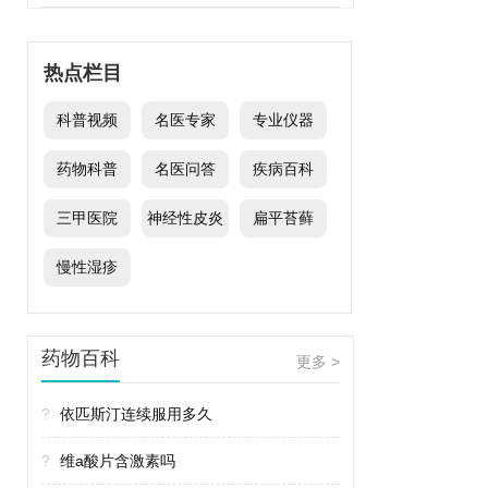
热点栏目
科普视频
名医专家
专业仪器
药物科普
名医问答
疾病百科
三甲医院
神经性皮炎
扁平苔藓
慢性湿疹
药物百科
更多 >
?
依匹斯汀连续服用多久
?
维a酸片含激素吗