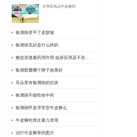
甘草防风治牛皮癣吗
银屑病变平了皮肤皱
银屑病见好是什么样的
糖皮质激素药理作用,临床应用及不良反应
银屑胶囊哪个牌子效果好
耳朵里有银屑病的症状
银屑病不能吃啥中药
银屑病甲是寻常型牛皮癣么
牛皮癣吃维生素几管用
治疗牛皮癣草药图片