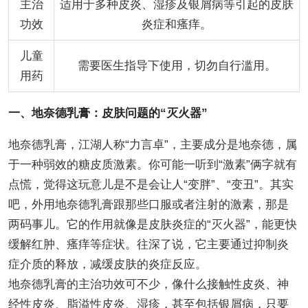
主治
适用于多种皮炎、湿疹及银屑病等引起的皮肤
功效
炎症和瘙痒。
儿童
需要医生指导下使用，切勿自行滥用。
用药
一、地奈德乳膏：皮肤问题的“灭火器”
地奈德乳膏，江湖人称“力言卓”，主要成分是地奈德，属
于一种弱效的糖皮质激素。你可能一听到“激素”俩字就有
点慌，觉得这玩意儿是不是会让人“变胖”、“变丑”。其实
吧，外用地奈德乳膏跟那些口服或者注射的激素，那是
两码事儿。它的作用就像是皮肤炎症的“灭火器”，能更快
缓解红肿、瘙痒等症状。往深了说，它主要通过抑制炎
症介质的释放，减缓皮肤的炎症反应。
地奈德乳膏的主治功效可不少，像什么接触性皮炎、神
经性皮炎、脂溢性皮炎、湿疹，甚至包括银屑病，只要