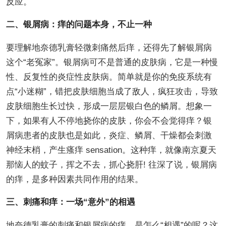
反应。
二、银屑病：痒的问题本身，不止一种
要理解地奈德乳膏轻微刺痛然后痒，还得先了解银屑病
这个“老冤家”。银屑病可不是普通的皮肤病，它是一种慢
性、反复性的炎症性皮肤病。简单就是你的免疫系统有
点“小迷糊”，错把皮肤细胞当成了敌人，疯狂攻击，导致
皮肤细胞生长过快，形成一层层银白色的鳞屑。想象一
下，如果有人不停地挠你的皮肤，你会不会觉得痒？银
屑病患者的皮肤也是如此，炎症、鳞屑、干燥都会刺激
神经末梢，产生瘙痒 sensation。这种痒，就像南京夏天
那恼人的蚊子，挥之不去，抓心挠肝! 往深了说，银屑病
的痒，是多种因素共同作用的结果。
三、刺痛和痒：一场“意外”的相遇
地奈德乳膏的刺痛和银屑病的痒，是怎么“相遇”的呢？这