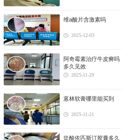
维a酸片含激素吗
2025-12-03
阿奇霉素治疗牛皮癣吗
多久见效
2025-11-29
蒽林软膏哪里能买到
2025-11-21
盐酸依匹斯汀胶囊多久