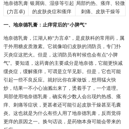
地奈德乳膏
银屑病、湿疹等引起
局部灼热、瘙痒、轻微
(力言卓)
的皮肤炎症和瘙痒
刺痛、皮肤干燥等
一、地奈德乳膏：止痒背后的“小脾气”
地奈德乳膏，江湖人称“力言卓”，是皮肤科的常用药，属
于外用糖皮质激素。它就像咱们皮肤的消防员，专门扑
灭炎症这把火。但是，这消防员有时候也会有点“小脾
气”。要知道，这药膏的主要成分是地奈德，它能更快减
缓炎症，缓解瘙痒，可谓是立竿见影。但是，它也可能
引起一些不良反应。就好比你在家做饭，想用猛火快
炒，结果一不小心油溅出来了，烫着手了，一个道理。
局部使用地奈德乳膏，确实有少数人会出现灼热感、瘙
痒、刺痛等症状，更甚者还可能引起皮肤干燥甚至毛囊
炎。这也就是为什么有些人用了地奈德乳膏，反而觉得
更痒的原因之一。换句话说，是药物本身可能会带来的