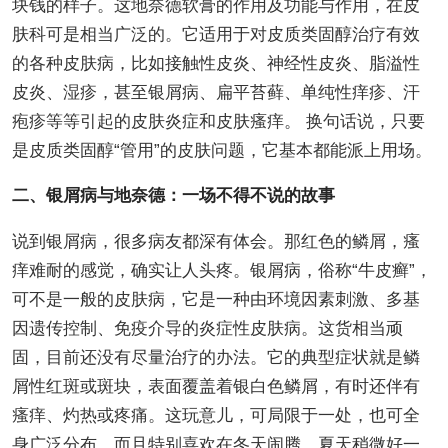
块钱的样子。这地奈德软膏的作用及功能与作用，在皮
肤科可是相当广泛的。它适用于对皮质类固醇治疗有效
的各种皮肤病，比如接触性皮炎、神经性皮炎、脂溢性
皮炎、湿疹，甚至银屑病、扁平苔藓、单纯性痒疹、汗
疱疹等等引起的皮肤炎症和皮肤瘙痒。 换句话说，只要
是皮质类固醇“管用”的皮肤问题，它基本都能派上用场。
二、银屑病与地奈德：一场不得不说的故事
说到银屑病，很多病友都深有体会。那红色的鳞屑，瘙
痒难耐的感觉，确实让人头疼。银屑病，俗称“牛皮癣”，
可不是一般的皮肤病，它是一种由环境因素刺激、多基
因遗传控制、免疫介导的炎症性皮肤病。这货相当顽
固，目前还没有尽量治疗的办法。它的典型症状就是鳞
屑性红斑或斑块，表面覆盖着银白色鳞屑，有时还伴有
瘙痒、灼热或疼痛。这玩意儿，可局限于一处，也可全
身广泛分布，而且特别喜欢在冬天闹腾，夏天稍微好一