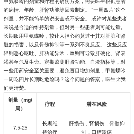
甲氨蝶呤的剂量和疗程的确切方案，需要医生根据患者
的病情、年龄、肝肾功能等因素制定。 “一周四片”这个
剂量，并不能简单的说安全或不安全。 或许对某些患者
来说是合适的维持剂量，但对另一些患者则可能过量。
长期服用甲氨蝶呤，较让人担心的莫过于其对肝脏和肾
脏的损害，以及骨髓抑制等一系列不良反应。 这些反应
轻则恶心呕吐、肝功能异常，重则可导致肝硬化、肾衰
竭甚至危及生命。定期监测肝肾功能、血液指标等，对
一些用药安全至关重要，避免盲目增加剂量，甲氨蝶呤
一周吃四片长期吃危险吗？这个问题的答案，医生比我
们更清楚。
剂量（mg/
疗程
潜在风险
周）
长期维
肝损伤，肾损伤，骨髓抑
7.5-25
持治疗
制，口腔溃疡