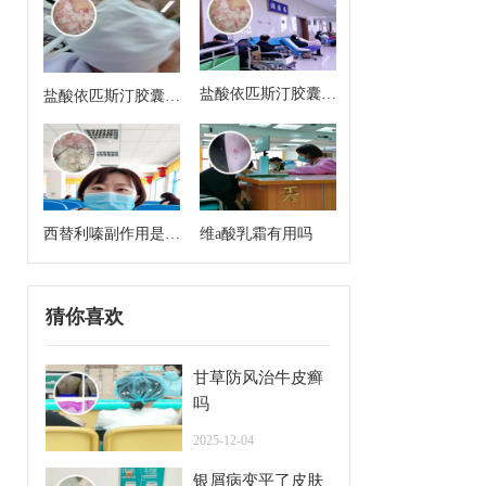
盐酸依匹斯汀胶囊来
盐酸依匹斯汀胶囊多
月经能吃吗
久一个疗程是几天
西替利嗪副作用是什
维a酸乳霜有用吗
么
猜你喜欢
甘草防风治牛皮癣
吗
2025-12-04
银屑病变平了皮肤