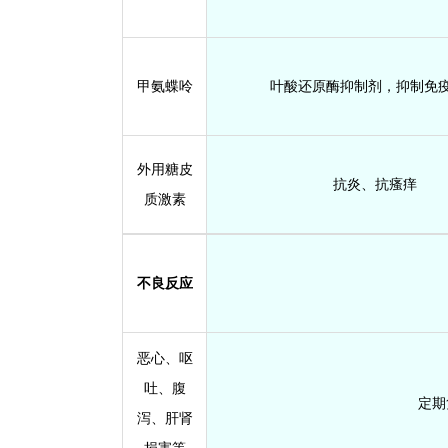
甲氨蝶呤
叶酸还原酶抑制剂，抑制免
外用糖皮
抗炎、抗瘙痒
质激素
不良反应
恶心、呕
吐、腹
定期
泻、肝肾
损害等