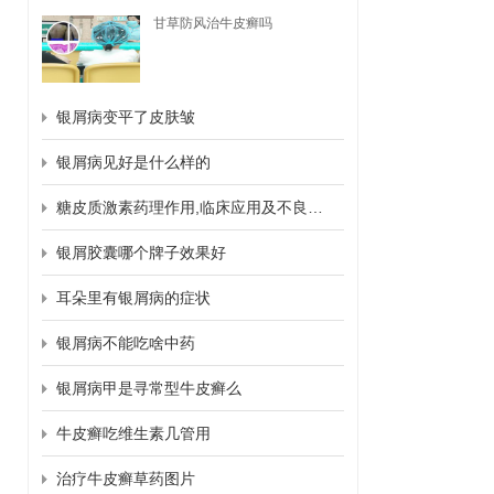
甘草防风治牛皮癣吗
银屑病变平了皮肤皱
银屑病见好是什么样的
糖皮质激素药理作用,临床应用及不良反应
银屑胶囊哪个牌子效果好
耳朵里有银屑病的症状
银屑病不能吃啥中药
银屑病甲是寻常型牛皮癣么
牛皮癣吃维生素几管用
治疗牛皮癣草药图片