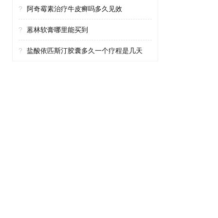
?
阿奇霉素治疗牛皮癣吗多久见效
?
蒽林软膏哪里能买到
?
盐酸依匹斯汀胶囊多久一个疗程是几天