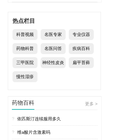
热点栏目
科普视频
名医专家
专业仪器
药物科普
名医问答
疾病百科
三甲医院
神经性皮炎
扁平苔藓
慢性湿疹
药物百科
更多 >
?
依匹斯汀连续服用多久
?
维a酸片含激素吗