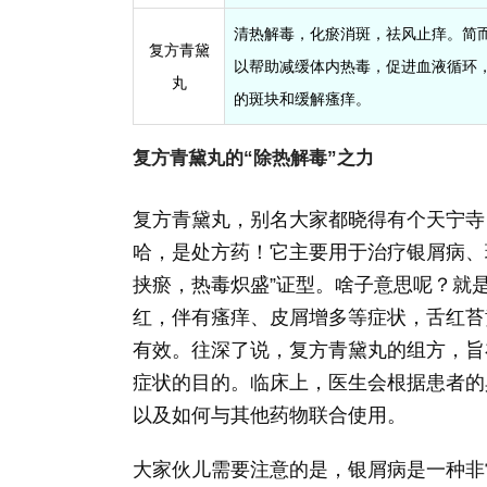
清热解毒，化瘀消斑，祛风止痒。简
复方青黛
以帮助减缓体内热毒，促进血液循环
丸
的斑块和缓解瘙痒。
复方青黛丸的“除热解毒”之力
复方青黛丸，别名大家都晓得有个天宁寺
哈，是处方药！它主要用于治疗银屑病、
挟瘀，热毒炽盛”证型。啥子意思呢？就
红，伴有瘙痒、皮屑增多等症状，舌红苔
有效。往深了说，复方青黛丸的组方，旨
症状的目的。临床上，医生会根据患者的
以及如何与其他药物联合使用。
大家伙儿需要注意的是，银屑病是一种非