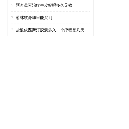
?
阿奇霉素治疗牛皮癣吗多久见效
?
蒽林软膏哪里能买到
?
盐酸依匹斯汀胶囊多久一个疗程是几天