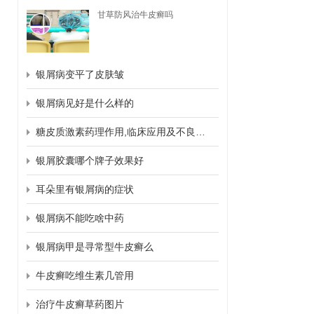
甘草防风治牛皮癣吗
银屑病变平了皮肤皱
银屑病见好是什么样的
糖皮质激素药理作用,临床应用及不良反应
银屑胶囊哪个牌子效果好
耳朵里有银屑病的症状
银屑病不能吃啥中药
银屑病甲是寻常型牛皮癣么
牛皮癣吃维生素几管用
治疗牛皮癣草药图片