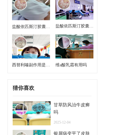
盐酸依匹斯汀胶囊来
盐酸依匹斯汀胶囊多
月经能吃吗
久一个疗程是几天
西替利嗪副作用是什
维a酸乳霜有用吗
么
猜你喜欢
甘草防风治牛皮癣
吗
2025-12-04
银屑病变平了皮肤