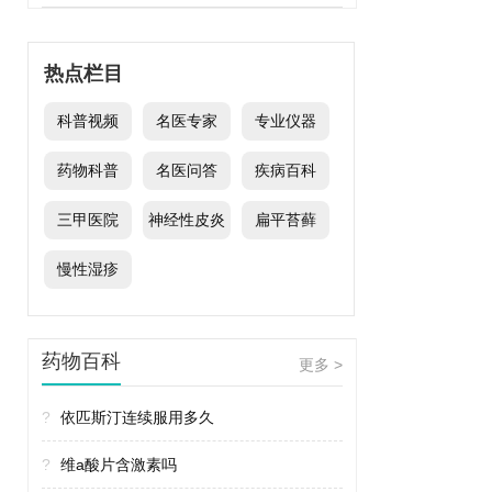
热点栏目
科普视频
名医专家
专业仪器
药物科普
名医问答
疾病百科
三甲医院
神经性皮炎
扁平苔藓
慢性湿疹
药物百科
更多 >
?
依匹斯汀连续服用多久
?
维a酸片含激素吗