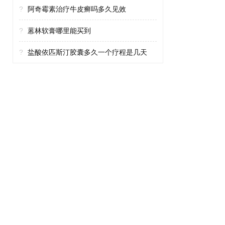
?
阿奇霉素治疗牛皮癣吗多久见效
?
蒽林软膏哪里能买到
?
盐酸依匹斯汀胶囊多久一个疗程是几天