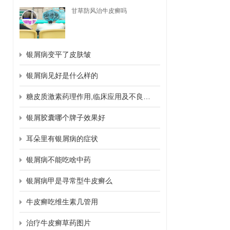
甘草防风治牛皮癣吗
银屑病变平了皮肤皱
银屑病见好是什么样的
糖皮质激素药理作用,临床应用及不良反应
银屑胶囊哪个牌子效果好
耳朵里有银屑病的症状
银屑病不能吃啥中药
银屑病甲是寻常型牛皮癣么
牛皮癣吃维生素几管用
治疗牛皮癣草药图片