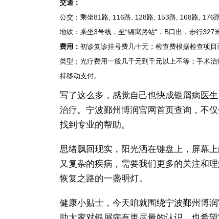
交通：
公交：乘坐81路, 116路, 128路, 153路, 168路, 
地铁：乘坐3号线，至“锦寓路站”，B口出，步行327
费用：
初诊复诊挂号费几十元；检查费根据检查项目
类型；光疗费用一般几千元到千元以上不等；手术治
持移动支付。
写了这么多，感觉自己也快成银屑病医生
治疗。宁波鄞州博润官网首页查询，不仅
找到专业的帮助。
思绪飘回现实，阳光洒在键盘上，屏幕上
又复杂的疾病，需要我们更多的关注和理
恢复之路的一盏明灯。
健康小贴士，今天咱就围绕宁波鄞州博润
助大家对银屑病有更尽量的认识，也希望