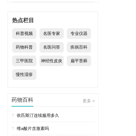
热点栏目
科普视频
名医专家
专业仪器
药物科普
名医问答
疾病百科
三甲医院
神经性皮炎
扁平苔藓
慢性湿疹
药物百科
更多 >
?
依匹斯汀连续服用多久
?
维a酸片含激素吗