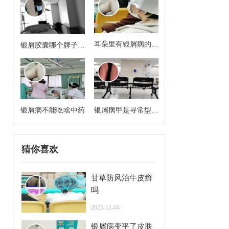
耳朵里有银屑病的症
银屑胶囊哪个牌子效
状
果好
银屑病不能吃啥中药
银屑病甲是寻常型牛
皮癣么
猜你喜欢
甘草防风治牛皮癣
吗
2025-12-04
银屑病变平了皮肤