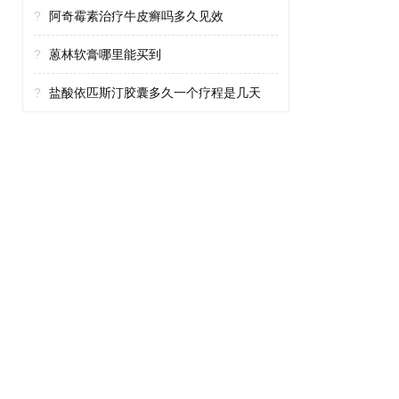
?
阿奇霉素治疗牛皮癣吗多久见效
?
蒽林软膏哪里能买到
?
盐酸依匹斯汀胶囊多久一个疗程是几天