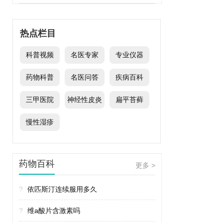
热点栏目
科普视频
名医专家
专业仪器
药物科普
名医问答
疾病百科
三甲医院
神经性皮炎
扁平苔藓
慢性湿疹
药物百科
更多 >
?
依匹斯汀连续服用多久
?
维a酸片含激素吗