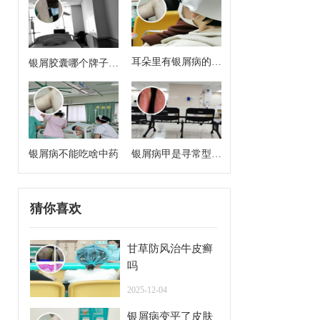
耳朵里有银屑病的症
银屑胶囊哪个牌子效
状
果好
银屑病不能吃啥中药
银屑病甲是寻常型牛
皮癣么
猜你喜欢
甘草防风治牛皮癣
吗
2025-12-04
银屑病变平了皮肤