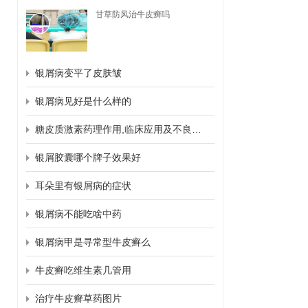
甘草防风治牛皮癣吗
银屑病变平了皮肤皱
银屑病见好是什么样的
糖皮质激素药理作用,临床应用及不良反应
银屑胶囊哪个牌子效果好
耳朵里有银屑病的症状
银屑病不能吃啥中药
银屑病甲是寻常型牛皮癣么
牛皮癣吃维生素几管用
治疗牛皮癣草药图片