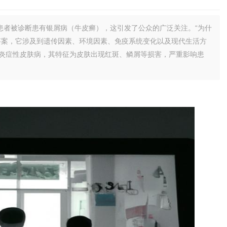
患者被诊断患有银屑病（牛皮癣），这引发了公众的广泛关注。“为什
答案，它涉及到遗传因素、环境因素、免疫系统变化以及现代生活方
炎症性皮肤病，其特征为皮肤出现红斑、鳞屑等损害，严重影响患