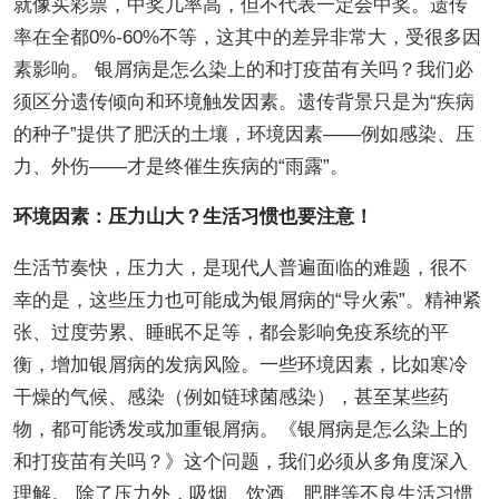
就像买彩票，中奖几率高，但不代表一定会中奖。遗传
率在全都0%-60%不等，这其中的差异非常大，受很多因
素影响。 银屑病是怎么染上的和打疫苗有关吗？我们必
须区分遗传倾向和环境触发因素。遗传背景只是为“疾病
的种子”提供了肥沃的土壤，环境因素——例如感染、压
力、外伤——才是终催生疾病的“雨露”。
环境因素：压力山大？生活习惯也要注意！
生活节奏快，压力大，是现代人普遍面临的难题，很不
幸的是，这些压力也可能成为银屑病的“导火索”。精神紧
张、过度劳累、睡眠不足等，都会影响免疫系统的平
衡，增加银屑病的发病风险。一些环境因素，比如寒冷
干燥的气候、感染（例如链球菌感染），甚至某些药
物，都可能诱发或加重银屑病。《银屑病是怎么染上的
和打疫苗有关吗？》这个问题，我们必须从多角度深入
理解。 除了压力外，吸烟、饮酒、肥胖等不良生活习惯