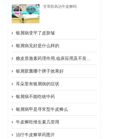
甘草防风治牛皮癣吗
银屑病变平了皮肤皱
银屑病见好是什么样的
糖皮质激素药理作用,临床应用及不良反应
银屑胶囊哪个牌子效果好
耳朵里有银屑病的症状
银屑病不能吃啥中药
银屑病甲是寻常型牛皮癣么
牛皮癣吃维生素几管用
治疗牛皮癣草药图片