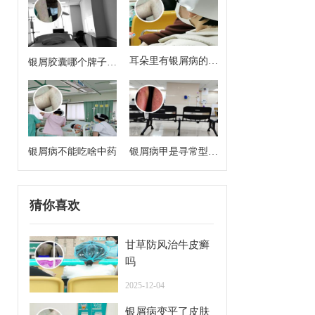
耳朵里有银屑病的症
银屑胶囊哪个牌子效
状
果好
银屑病不能吃啥中药
银屑病甲是寻常型牛
皮癣么
猜你喜欢
甘草防风治牛皮癣
吗
2025-12-04
银屑病变平了皮肤