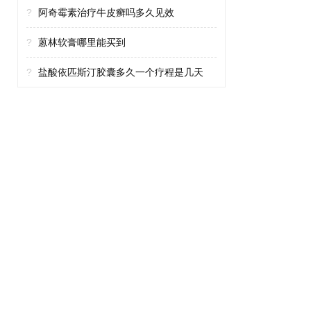
?
阿奇霉素治疗牛皮癣吗多久见效
?
蒽林软膏哪里能买到
?
盐酸依匹斯汀胶囊多久一个疗程是几天