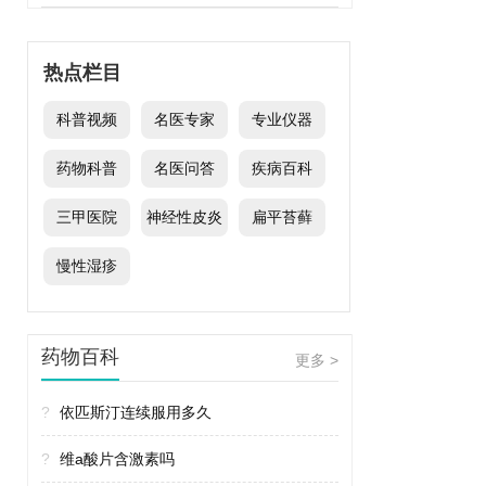
热点栏目
科普视频
名医专家
专业仪器
药物科普
名医问答
疾病百科
三甲医院
神经性皮炎
扁平苔藓
慢性湿疹
药物百科
更多 >
?
依匹斯汀连续服用多久
?
维a酸片含激素吗