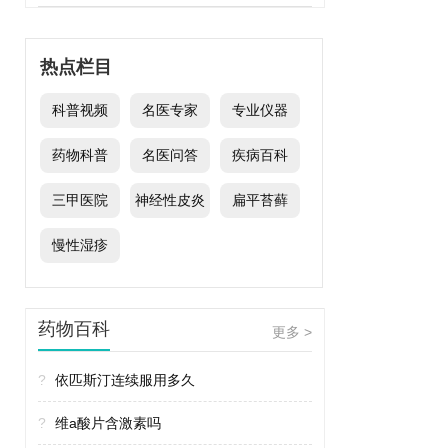
热点栏目
科普视频
名医专家
专业仪器
药物科普
名医问答
疾病百科
三甲医院
神经性皮炎
扁平苔藓
慢性湿疹
药物百科
更多 >
?
依匹斯汀连续服用多久
?
维a酸片含激素吗