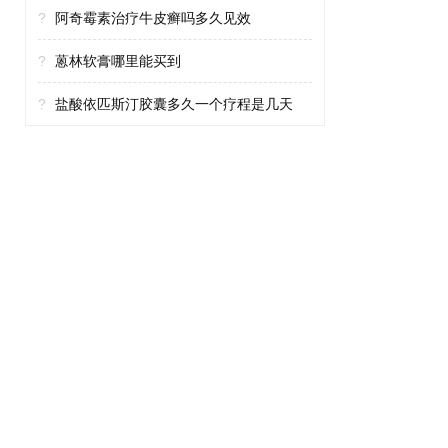
?
阿奇霉素治疗牛皮癣吗多久见效
?
蒽林软膏哪里能买到
?
盐酸依匹斯汀胶囊多久一个疗程是几天