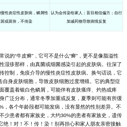
的慢性炎症性皮肤病，鳞屑性
认为会传染给家人；盲目相信偏方；自行
红斑或斑块，不传染
加减药物导致病情反复
说的“牛皮癣”，它可不是什么“癣”，更不是像脂溢性
性湿疹那样，由真菌或细菌感染引起的皮肤病。往深了
传控制，免疫介导的慢性炎症性皮肤病。换句话说，它
攻击自身皮肤细胞，导致皮肤细胞过度增殖。它的典型症
面覆盖着银白色鳞屑，可能伴有皮肤瘙痒、灼热或疼
身广泛分布，通常冬季加重或反复，夏季则可能有所缓
7%，各个年龄段都可能发病，没有显然的性别差异。不
不少患者都有家族史，大约30%的患者有家族史，遗传
，它绝！对！不！传！染！别再担心和家人朋友亲密接触