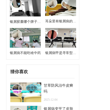
耳朵里有银屑病的症
银屑胶囊哪个牌子效
状
果好
银屑病不能吃啥中药
银屑病甲是寻常型牛
皮癣么
猜你喜欢
甘草防风治牛皮癣
吗
2025-12-04
银屑病变平了皮肤