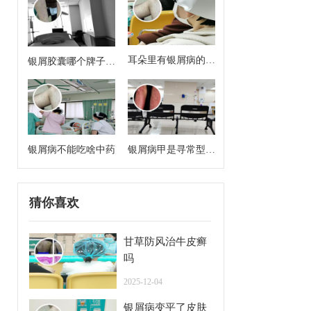
耳朵里有银屑病的症
银屑胶囊哪个牌子效
状
果好
银屑病不能吃啥中药
银屑病甲是寻常型牛
皮癣么
猜你喜欢
甘草防风治牛皮癣
吗
2025-12-04
银屑病变平了皮肤