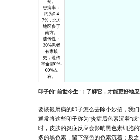
别。
患病率：
约为0.4
7%，北方
地区多于
南方。
遗传性：
30%患者
有家族
史，遗传
率全都0%-
60%左
右。
印子的“前世今生”：了解它，才能更好地应
要谈银屑病的印子怎么去除小妙招，我们
通常将这些印子称为“炎症后色素沉着”或
时，皮肤的炎症反应会影响黑色素细胞的
多的黑色素，留下深色的色素沉着；反之