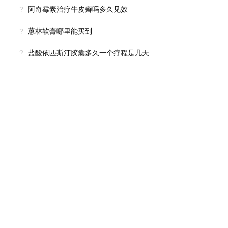
?
阿奇霉素治疗牛皮癣吗多久见效
?
蒽林软膏哪里能买到
?
盐酸依匹斯汀胶囊多久一个疗程是几天