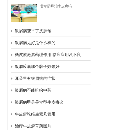
甘草防风治牛皮癣吗
银屑病变平了皮肤皱
银屑病见好是什么样的
糖皮质激素药理作用,临床应用及不良反应
银屑胶囊哪个牌子效果好
耳朵里有银屑病的症状
银屑病不能吃啥中药
银屑病甲是寻常型牛皮癣么
牛皮癣吃维生素几管用
治疗牛皮癣草药图片