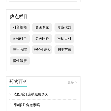
热点栏目
科普视频
名医专家
专业仪器
药物科普
名医问答
疾病百科
三甲医院
神经性皮炎
扁平苔藓
慢性湿疹
药物百科
更多 >
?
依匹斯汀连续服用多久
?
维a酸片含激素吗