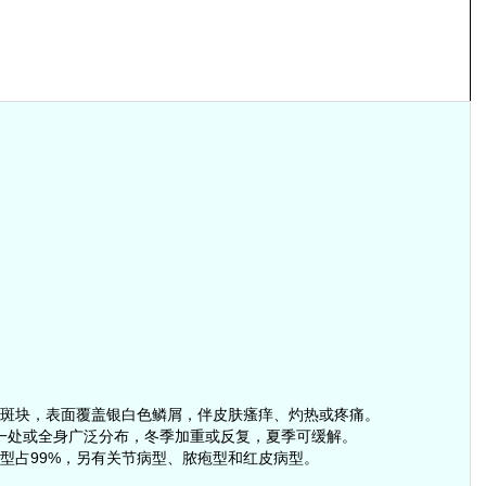
或斑块，表面覆盖银白色鳞屑，伴皮肤瘙痒、灼热或疼痛。
于一处或全身广泛分布，冬季加重或反复，夏季可缓解。
常型占99%，另有关节病型、脓疱型和红皮病型。