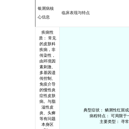
银屑病核
临床表现与特点
心信息
疾病性
质： 常见
的皮肤科
疾病，非
传染性，
由环境因
素刺激、
多基因遗
传控制、
免疫介导
的慢性炎
症性皮肤
病。与脂
溢性皮
典型症状： 鳞屑性红斑
炎、头癣
病程特点： 可局限
等有问题
主要类型： 寻
本身区