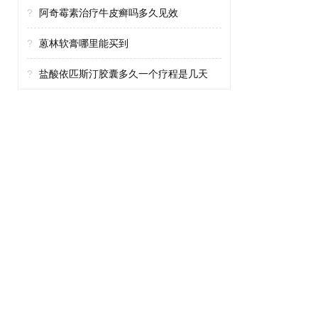
?
阿奇霉素治疗牛皮癣吗多久见效
?
蒽林软膏哪里能买到
?
盐酸依匹斯汀胶囊多久一个疗程是几天