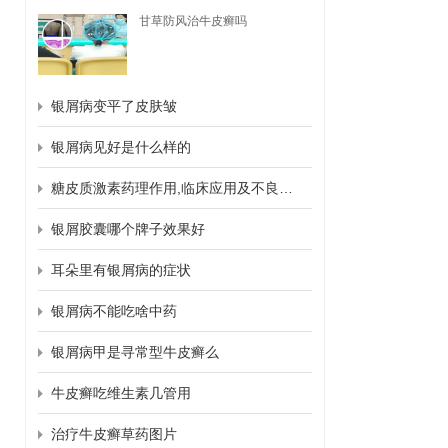
甘草防风治牛皮癣吗
银屑病变平了皮肤皱
银屑病见好是什么样的
糖皮质激素药理作用,临床应用及不良反应
银屑胶囊哪个牌子效果好
耳朵里有银屑病的症状
银屑病不能吃啥中药
银屑病甲是寻常型牛皮癣么
牛皮癣吃维生素几管用
治疗牛皮癣草药图片