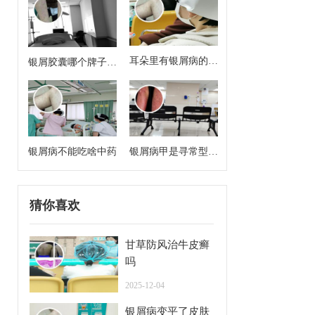
耳朵里有银屑病的症
银屑胶囊哪个牌子效
状
果好
银屑病不能吃啥中药
银屑病甲是寻常型牛
皮癣么
猜你喜欢
甘草防风治牛皮癣
吗
2025-12-04
银屑病变平了皮肤