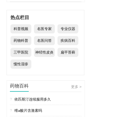
热点栏目
科普视频
名医专家
专业仪器
药物科普
名医问答
疾病百科
三甲医院
神经性皮炎
扁平苔藓
慢性湿疹
药物百科
更多 >
?
依匹斯汀连续服用多久
?
维a酸片含激素吗