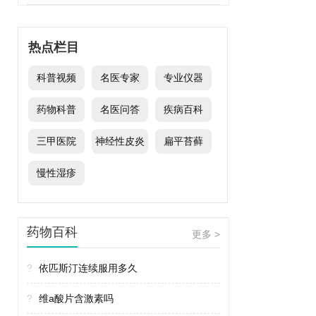
热点栏目
科普视频
名医专家
专业仪器
药物科普
名医问答
疾病百科
三甲医院
神经性皮炎
扁平苔藓
慢性湿疹
药物百科
更多 >
?
依匹斯汀连续服用多久
?
维a酸片含激素吗