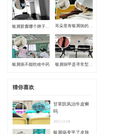
耳朵里有银屑病的症
银屑胶囊哪个牌子效
状
果好
银屑病不能吃啥中药
银屑病甲是寻常型牛
皮癣么
猜你喜欢
甘草防风治牛皮癣
吗
2025-12-04
银屑病变平了皮肤