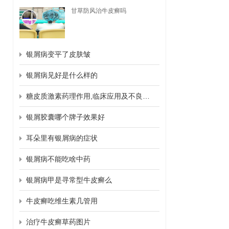
甘草防风治牛皮癣吗
银屑病变平了皮肤皱
银屑病见好是什么样的
糖皮质激素药理作用,临床应用及不良反应
银屑胶囊哪个牌子效果好
耳朵里有银屑病的症状
银屑病不能吃啥中药
银屑病甲是寻常型牛皮癣么
牛皮癣吃维生素几管用
治疗牛皮癣草药图片