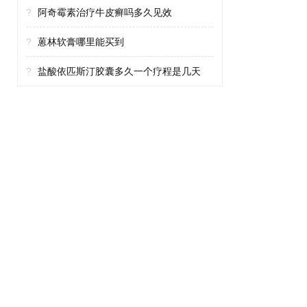
?
阿奇霉素治疗牛皮癣吗多久见效
?
蒽林软膏哪里能买到
?
盐酸依匹斯汀胶囊多久一个疗程是几天