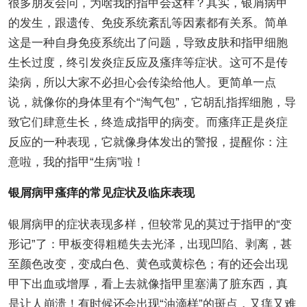
很多朋友会问，为啥我的指甲会这样？其实，银屑病甲
的发生，跟遗传、免疫系统紊乱等因素都有关系。简单
这是一种自身免疫系统出了问题，导致皮肤和指甲细胞
生长过度，终引发炎症反应及瘙痒等症状。这可不是传
染病，所以大家不必担心会传染给他人。更简单一点
说，就像你的身体里有个“淘气包”，它胡乱指挥细胞，导
致它们肆意生长，终造成指甲的病变。而瘙痒正是炎症
反应的一种表现，它就像身体发出的警报，提醒你：注
意啦，我的指甲“生病”啦！
银屑病甲瘙痒的常见症状及临床表现
银屑病甲的症状表现多样，但较常见的莫过于指甲的“变
形记”了：甲板变得粗糙失去光泽，出现凹陷、剥离，甚
至颜色改变，变成白色、黄色或黄棕色；有的还会出现
甲下出血或增厚，看上去就像指甲里塞满了脏东西，真
是让人崩溃！有时候还会出现“油滴样”的斑点，又痒又难