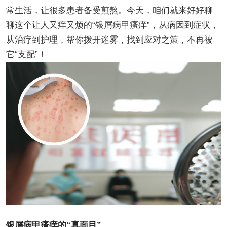
常生活，让很多患者备受煎熬。今天，咱们就来好好聊
聊这个让人又痒又烦的“银屑病甲瘙痒”，从病因到症状，
从治疗到护理，帮你拨开迷雾，找到应对之策，不再被
它“支配”！
银屑病甲瘙痒的“真面目”