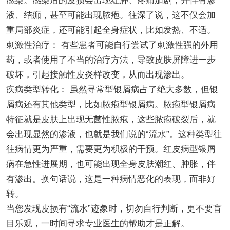
感染。感染后的皮损会出现红肿、疼痛加剧，并伴有渗
液、结痂，甚至可能出现脓疱。往深了说，这不仅会加
重局部炎症，还可能引起全身症状，比如发热、不适。
刺激性治疗： 有些患者可能自行尝试了刺激性强的外用
药，或者使用了不当的治疗方法，导致皮肤屏障进一步
破坏，引起接触性皮炎样改变，从而出现渗出。
疾病类型转化： 虽然寻常型银屑病占了绝大多数，但银
屑病还有其他类型，比如脓疱型银屑病。脓疱型银屑病
特征就是皮肤上出现无菌性脓疱，这些脓疱破裂后，就
会出现显然的渗液，也就是我们说的“流水”。这种类型往
往病情更为严重，需要更为积极的干预。红皮病型银屑
病在急性进展期，也可能出现全身皮肤潮红、肿胀，伴
有渗出。换句话说，这是一种病情恶化的表现，而非好
转。
当您发现皮损有“流水”迹象时，切勿自行判断，更不要盲
目乐观，一时间寻求专业医生的帮助才是正解。