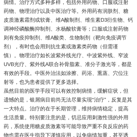
病情。治疗方式多种多样，包括外用药物、口服或注射
药物、物理治疗以及中医治疗等。外用药有润肤剂、糖
皮质激素霜剂或软膏、维A酸制剂、维生素D3衍生物、钙
调神经磷酸酶抑制剂、水杨酸软膏等；口服或注射药物
则有免疫抑制剂、维A酸类、生物制剂（靶向免疫调节
剂），有时也会用到抗生素或激素类药物（但需谨
慎）。物理治疗如长波紫外线光疗、中波紫外线、窄波
UVB光疗、紫外线A联合补骨脂素、准分子激光等，都是
有效的手段。中医外治法如涂擦、药浴、熏蒸、穴位注
射等，也为患者提供了更多选择。
虽然目前的医学手段可以有效控制病情，缓解症状，但
遗憾的是，银屑病目前尚无法尽量实现“治疗”，反复是其
一大特点。治疗的在于长期管理，维持病情稳定，提高
生活质量。特别要注意的是，切忌应用刺激性强的外用
药，系统使用糖皮质激素等可能导致严重不良反应的药
物也需在医生指导下谨慎应用，以免病情加重，甚至诱