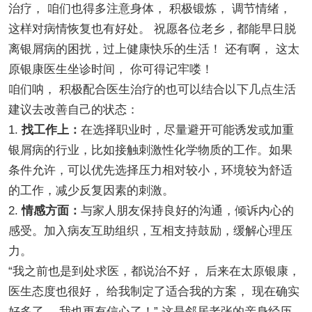
治疗， 咱们也得多注意身体， 积极锻炼， 调节情绪，
这样对病情恢复也有好处。 祝愿各位老乡，都能早日脱
离银屑病的困扰，过上健康快乐的生活！ 还有啊， 这太
原银康医生坐诊时间， 你可得记牢喽！
咱们呐， 积极配合医生治疗的也可以结合以下几点生活
建议去改善自己的状态：
1.
找工作上：
在选择职业时，尽量避开可能诱发或加重
银屑病的行业，比如接触刺激性化学物质的工作。如果
条件允许，可以优先选择压力相对较小，环境较为舒适
的工作，减少反复因素的刺激。
2.
情感方面：
与家人朋友保持良好的沟通，倾诉内心的
感受。加入病友互助组织，互相支持鼓励，缓解心理压
力。
“我之前也是到处求医，都说治不好， 后来在太原银康，
医生态度也很好， 给我制定了适合我的方案， 现在确实
好多了， 我也更有信心了！” 这是邻居老张的亲身经历，