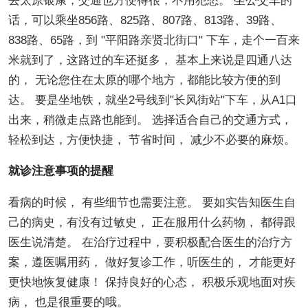
去太原银康，交通也方便得很，不用犯愁。 坐公交车的
话，可以乘坐856路、825路、807路、813路、39路、
838路、65路，到 "平阳路亲贤北街口" 下车，走个一百来
米就到了，这路过的车还挺多， 基本上来说是四通八达
的， 无论您住在太原的哪个地方，都能比较方便的到
达。 要是坐地铁，就坐2号线到"长风街站"下车，从A1口
出来，稍微走点路也能到。 选择适合自己的交通方式，
轻松到达，方便快捷， 节省时间， 减少不必要的麻烦。
就诊注意事项的提醒
看病的时候， 有些细节也需要注意。 要如实告知医生自
己的病史，有没有过敏史， 正在服用什么药物， 都得跟
医生说清楚。 在治疗过程中，要积极配合医生的治疗方
案，遵医嘱用药， 做好复诊工作，听医生的， 才能更好
更快地恢复健康！ 保持良好的心态， 积极乐观地面对疾
病， 也是很重要的哦。