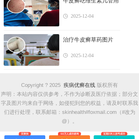
牛皮癣吃维生素几管用
2025-12-04
治疗牛皮癣草药图片
2025-12-04
Copyright ? 2025
疾病优癣在线
版权所有
声明：本站内容仅供参考，不作为诊断及医疗依据；部分文
字及图片均来自于网络，如侵犯到您的权益，请及时联系我
们进行处理，联系邮箱：skinhealth#foxmail.com（#改为
@）。
回复快
4.6万人成功咨询
近期228人挂号成功