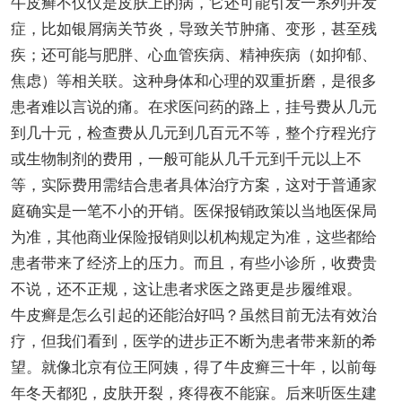
牛皮癣不仅仅是皮肤上的病，它还可能引发一系列并发
症，比如银屑病关节炎，导致关节肿痛、变形，甚至残
疾；还可能与肥胖、心血管疾病、精神疾病（如抑郁、
焦虑）等相关联。这种身体和心理的双重折磨，是很多
患者难以言说的痛。在求医问药的路上，挂号费从几元
到几十元，检查费从几元到几百元不等，整个疗程光疗
或生物制剂的费用，一般可能从几千元到千元以上不
等，实际费用需结合患者具体治疗方案，这对于普通家
庭确实是一笔不小的开销。医保报销政策以当地医保局
为准，其他商业保险报销则以机构规定为准，这些都给
患者带来了经济上的压力。而且，有些小诊所，收费贵
不说，还不正规，这让患者求医之路更是步履维艰。
牛皮癣是怎么引起的还能治好吗？虽然目前无法有效治
疗，但我们看到，医学的进步正不断为患者带来新的希
望。就像北京有位王阿姨，得了牛皮癣三十年，以前每
年冬天都犯，皮肤开裂，疼得夜不能寐。后来听医生建