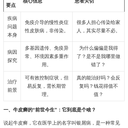
核心信息
患者关切
要点
疾病
免疫介导的慢性炎症
很多人担心传染给家
问题
性皮肤病，非传染。
人，其实尽量不必。
本身
多基因遗传、免疫异
为什么偏偏是我得
病因
常、环境因素多重作
了？是不是我哪里做
探究
用。
错了？
可有效控制症状，但
真的能治好吗？会反
治疗
易反复，需长期管
复吗？钱花得值不
前景
理。
值？
一、牛皮癣的“前世今生”：它到底是个啥？
说起牛皮癣，它在医学上的名字叫银屑病，是一种常见