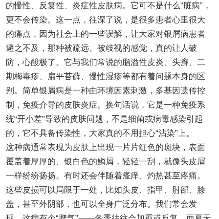
的慢性、反复性、炎症性皮肤病。它可不是什么“脏病”，
更不会传染。这一点，往深了说，是很多患者心里很大
的痛点，因为社会上的一些误解，让大家对银屑病患者
避之不及，那种被疏远、被歧视的感觉，真的让人破
防，心酸极了。它与我们常说的脂溢性皮炎、头癣、二
期梅毒疹、扁平苔藓、慢性湿疹等都有着问题本身的区
别。简单银屑病是一种由环境因素刺激，多基因遗传控
制，免疫介导的皮肤炎症。换句话说，它是一种免疫系
统“开小差”导致的皮肤问题，不是细菌或病毒感染引起
的，它不具备传染性，大家真的不用担心“沾染”上。
这种病通常表现为皮肤上出现一片片红色的斑块，表面
覆盖着厚厚的、银白色的鳞屑，轻轻一刮，就像头皮屑
一样纷纷扬扬。有时还会伴随着瘙痒、灼热甚至疼痛。
这些皮损可以局限于一处，比如头皮、指甲、肘部、膝
盖，甚至外阴部，也可以全身广泛分布。我们常会发
现，这病有个“脾气”——冬季往往会加重或反复，而夏天