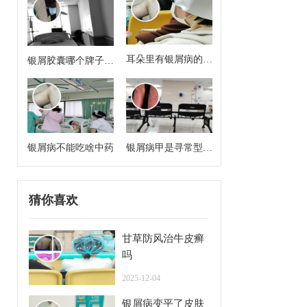
耳朵里有银屑病的症
银屑胶囊哪个牌子效
状
果好
银屑病不能吃啥中药
银屑病甲是寻常型牛
皮癣么
猜你喜欢
甘草防风治牛皮癣
吗
2025-12-04
银屑病变平了皮肤