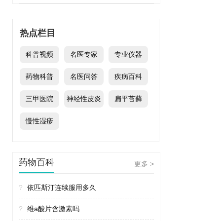
热点栏目
科普视频
名医专家
专业仪器
药物科普
名医问答
疾病百科
三甲医院
神经性皮炎
扁平苔藓
慢性湿疹
药物百科
更多 >
?
依匹斯汀连续服用多久
?
维a酸片含激素吗