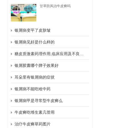
甘草防风治牛皮癣吗
银屑病变平了皮肤皱
银屑病见好是什么样的
糖皮质激素药理作用,临床应用及不良反应
银屑胶囊哪个牌子效果好
耳朵里有银屑病的症状
银屑病不能吃啥中药
银屑病甲是寻常型牛皮癣么
牛皮癣吃维生素几管用
治疗牛皮癣草药图片