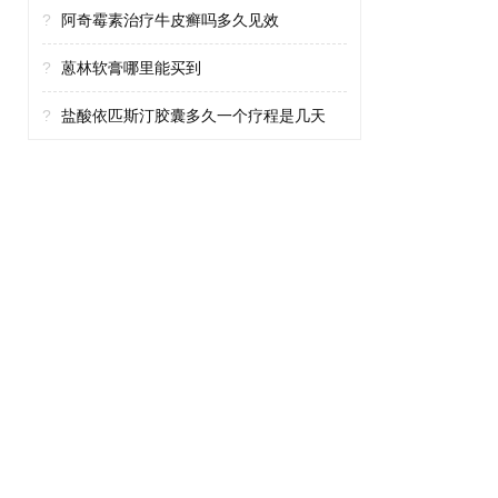
?
阿奇霉素治疗牛皮癣吗多久见效
?
蒽林软膏哪里能买到
?
盐酸依匹斯汀胶囊多久一个疗程是几天