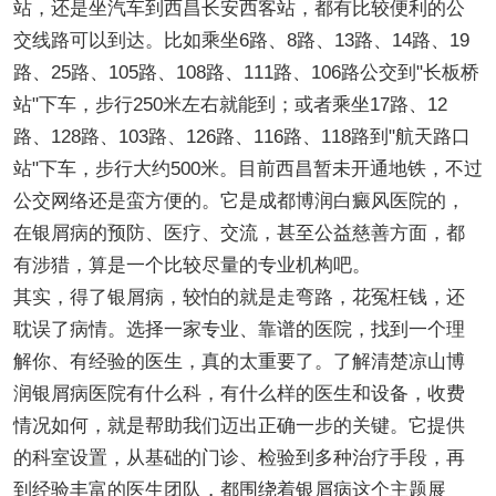
站，还是坐汽车到西昌长安西客站，都有比较便利的公
交线路可以到达。比如乘坐6路、8路、13路、14路、19
路、25路、105路、108路、111路、106路公交到"长板桥
站"下车，步行250米左右就能到；或者乘坐17路、12
路、128路、103路、126路、116路、118路到"航天路口
站"下车，步行大约500米。目前西昌暂未开通地铁，不过
公交网络还是蛮方便的。它是成都博润白癜风医院的，
在银屑病的预防、医疗、交流，甚至公益慈善方面，都
有涉猎，算是一个比较尽量的专业机构吧。
其实，得了银屑病，较怕的就是走弯路，花冤枉钱，还
耽误了病情。选择一家专业、靠谱的医院，找到一个理
解你、有经验的医生，真的太重要了。了解清楚凉山博
润银屑病医院有什么科，有什么样的医生和设备，收费
情况如何，就是帮助我们迈出正确一步的关键。它提供
的科室设置，从基础的门诊、检验到多种治疗手段，再
到经验丰富的医生团队，都围绕着银屑病这个主题展