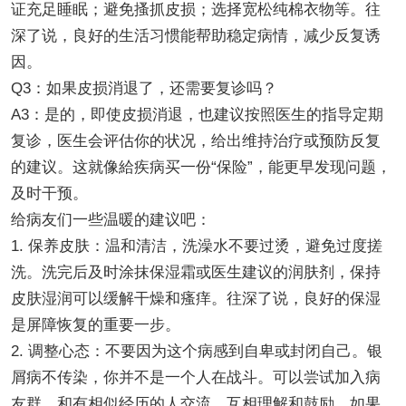
证充足睡眠；避免搔抓皮损；选择宽松纯棉衣物等。往
深了说，良好的生活习惯能帮助稳定病情，减少反复诱
因。
Q3：如果皮损消退了，还需要复诊吗？
A3：是的，即使皮损消退，也建议按照医生的指导定期
复诊，医生会评估你的状况，给出维持治疗或预防反复
的建议。这就像給疾病买一份“保险”，能更早发现问题，
及时干预。
给病友们一些温暖的建议吧：
1. 保养皮肤：温和清洁，洗澡水不要过烫，避免过度搓
洗。洗完后及时涂抹保湿霜或医生建议的润肤剂，保持
皮肤湿润可以缓解干燥和瘙痒。往深了说，良好的保湿
是屏障恢复的重要一步。
2. 调整心态：不要因为这个病感到自卑或封闭自己。银
屑病不传染，你并不是一个人在战斗。可以尝试加入病
友群，和有相似经历的人交流，互相理解和鼓励。如果