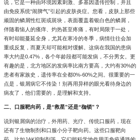
说，它是一种由环境因素刺激、多基因遗传控制，并且
由免疫系统“闹脾气”引起的皮肤炎症。您看，皮肤上那些
顽固的鳞屑性红斑或斑块，表面覆盖着银白色的鳞屑，
伴随着恼人的瘙痒、灼热甚至疼痛，有时局限于一处，
有时却能蔓延全身，尤其在寒冷的冬季，病情往往会加
重或反复，而夏天却可能相对缓解。这病在我国的患病
率大约是0.47%，各个年龄段都可能发病，不分男女。更
有趣的是，北方地区的发病率比南方要高，大约有30%的
患者有家族史，遗传率在全都0%-60%之间。很重要的一
点是，银屑病它不传染！别再用异样的眼光看待身边的
病友了，他们需要的，是理解和支持。
二、口服靶向药，是“救星”还是“枷锁”？
说到银屑病的治疗，外用药、光疗、传统口服药，现在
还有了生物制剂和口服小分子靶向药。这些口服靶向
药，比如JAK抑制剂等，它们能科学地作用于免疫通路的