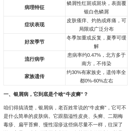
鳞屑性红斑或斑块，表面覆
病理特征
银白色鳞屑
皮肤瘙痒、灼热或疼痛，可
症状表现
局限或广泛分布
冬季加重或反复，夏季可缓
好发季节
解
患病率约0.47%，北方多于
流行病学
南方，不传染
约30%有家族史，遗传率全
家族遗传
都0%-60%左右
一、银屑病，它到底是个啥“牛皮癣”？
咱们得搞清楚，银屑病，老百姓常说的“牛皮癣”，它可不
是什么简单的皮肤病。它跟脂溢性皮炎、头癣、二期梅
毒疹、扁平苔癣、慢性湿疹这些病尽量不一样，往深了