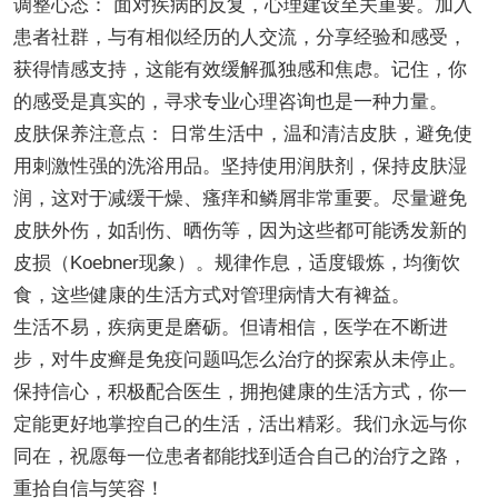
调整心态： 面对疾病的反复，心理建设至关重要。加入
患者社群，与有相似经历的人交流，分享经验和感受，
获得情感支持，这能有效缓解孤独感和焦虑。记住，你
的感受是真实的，寻求专业心理咨询也是一种力量。
皮肤保养注意点： 日常生活中，温和清洁皮肤，避免使
用刺激性强的洗浴用品。坚持使用润肤剂，保持皮肤湿
润，这对于减缓干燥、瘙痒和鳞屑非常重要。尽量避免
皮肤外伤，如刮伤、晒伤等，因为这些都可能诱发新的
皮损（Koebner现象）。规律作息，适度锻炼，均衡饮
食，这些健康的生活方式对管理病情大有裨益。
生活不易，疾病更是磨砺。但请相信，医学在不断进
步，对牛皮癣是免疫问题吗怎么治疗的探索从未停止。
保持信心，积极配合医生，拥抱健康的生活方式，你一
定能更好地掌控自己的生活，活出精彩。我们永远与你
同在，祝愿每一位患者都能找到适合自己的治疗之路，
重拾自信与笑容！