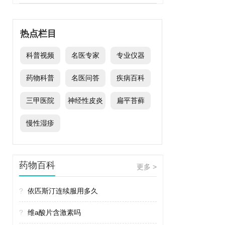
热点栏目
科普视频
名医专家
专业仪器
药物科普
名医问答
疾病百科
三甲医院
神经性皮炎
扁平苔藓
慢性湿疹
药物百科
更多 >
?
依匹斯汀连续服用多久
?
维a酸片含激素吗