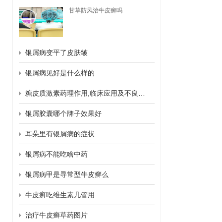
甘草防风治牛皮癣吗
银屑病变平了皮肤皱
银屑病见好是什么样的
糖皮质激素药理作用,临床应用及不良反应
银屑胶囊哪个牌子效果好
耳朵里有银屑病的症状
银屑病不能吃啥中药
银屑病甲是寻常型牛皮癣么
牛皮癣吃维生素几管用
治疗牛皮癣草药图片