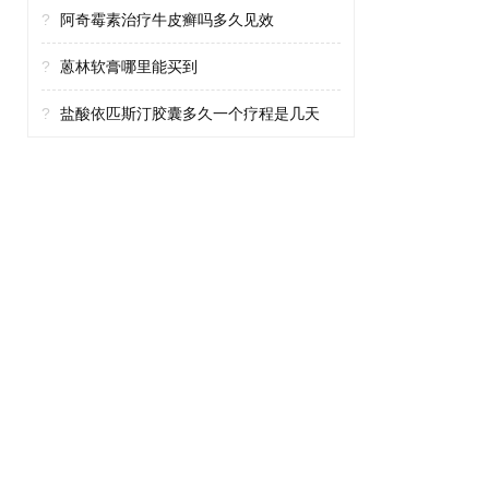
?
阿奇霉素治疗牛皮癣吗多久见效
?
蒽林软膏哪里能买到
?
盐酸依匹斯汀胶囊多久一个疗程是几天