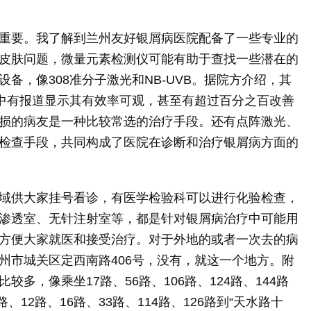
重要。我了解到兰州友好银屑病医院配备了一些专业的
皮肤问题，微量元素检测仪可能有助于查找一些潜在的
备，像308准分子激光和NB-UVB。据院方介绍，其
用中有报道显示其有效率可观，甚至有超过百分之百改善
损的病友是一种比较常选的治疗手段。还有点阵激光、
检查手段，共同构成了医院在诊断和治疗银屑病方面的
域供大家挂号看诊，有医学检验科可以进行化验检查，
渗透室、无针注射室等，都是针对银屑病治疗中可能用
方便大家就医和接受治疗。对于外地的或者一次去的病
州市城关区定西南路406号，没有，就这一个地方。附
多，像乘坐17路、56路、106路、124路、144路
、12路、16路、33路、114路、126路到“天水路十