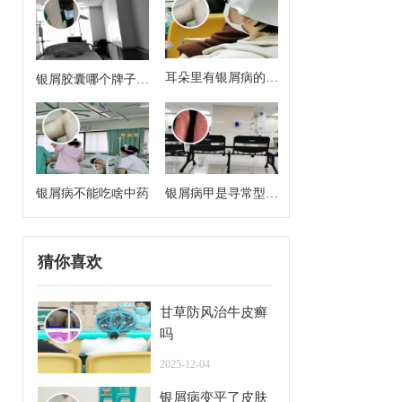
耳朵里有银屑病的症
银屑胶囊哪个牌子效
状
果好
银屑病不能吃啥中药
银屑病甲是寻常型牛
皮癣么
猜你喜欢
甘草防风治牛皮癣
吗
2025-12-04
银屑病变平了皮肤