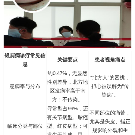
银屑病诊疗常见信
关键要点
患者视角痛点
息
约0.47%，无显然
“北方人”的困扰，
性别差异，北方地
患病率与分布
担心被误解为“传
区发病率高于南
染病”。
方；不传染。
寻常型占99%，还
不同部位的痛苦，
有关节病型、脓疱
尤其是头皮、指正
临床分类与部位
型、红皮病型；可
规影响外观和生
发生于头皮、甲、