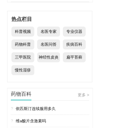
热点栏目
科普视频
名医专家
专业仪器
药物科普
名医问答
疾病百科
三甲医院
神经性皮炎
扁平苔藓
慢性湿疹
药物百科
更多 >
?
依匹斯汀连续服用多久
?
维a酸片含激素吗