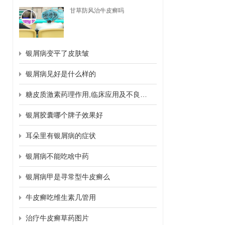
甘草防风治牛皮癣吗
银屑病变平了皮肤皱
银屑病见好是什么样的
糖皮质激素药理作用,临床应用及不良反应
银屑胶囊哪个牌子效果好
耳朵里有银屑病的症状
银屑病不能吃啥中药
银屑病甲是寻常型牛皮癣么
牛皮癣吃维生素几管用
治疗牛皮癣草药图片