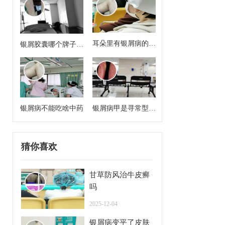
耳朵里有银屑病的症
银屑胶囊哪个牌子效
状
果好
银屑病不能吃啥中药
银屑病甲是寻常型牛
皮癣么
猜你喜欢
甘草防风治牛皮癣
吗
2025-12-04
银屑病变平了皮肤