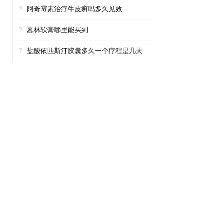
?
阿奇霉素治疗牛皮癣吗多久见效
?
蒽林软膏哪里能买到
?
盐酸依匹斯汀胶囊多久一个疗程是几天