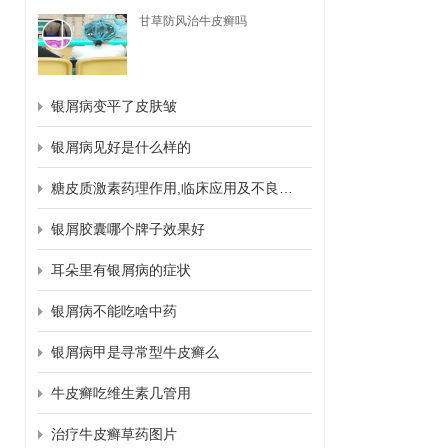
甘草防风治牛皮癣吗
银屑病变平了皮肤皱
银屑病见好是什么样的
糖皮质激素药理作用,临床应用及不良反应
银屑胶囊哪个牌子效果好
耳朵里有银屑病的症状
银屑病不能吃啥中药
银屑病甲是寻常型牛皮癣么
牛皮癣吃维生素几管用
治疗牛皮癣草药图片