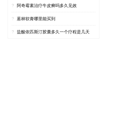
?
阿奇霉素治疗牛皮癣吗多久见效
?
蒽林软膏哪里能买到
?
盐酸依匹斯汀胶囊多久一个疗程是几天