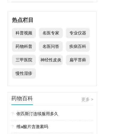
热点栏目
科普视频
名医专家
专业仪器
药物科普
名医问答
疾病百科
三甲医院
神经性皮炎
扁平苔藓
慢性湿疹
药物百科
更多 >
?
依匹斯汀连续服用多久
?
维a酸片含激素吗