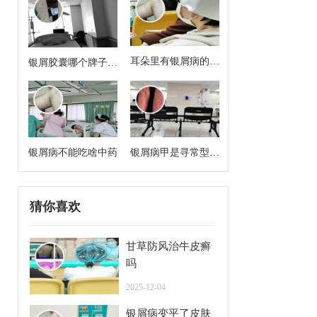
耳朵里有银屑病的症
银屑胶囊哪个牌子效
状
果好
银屑病不能吃啥中药
银屑病甲是寻常型牛
皮癣么
猜你喜欢
甘草防风治牛皮癣
吗
2025-12-04
银屑病变平了皮肤