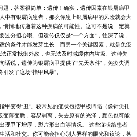
个问题，答案很简单：遗传！确实，遗传因素在银屑病甲
人中有银屑病患者，那么你患上银屑病甲的风险就会大
”，悄悄地传递着这种疾病的可能性。这可不是说一定就
要过分担心哦。但遗传仅仅是“一个方面”，往深了说，
适的条件才能发芽生长。而另一个关键因素，就是免疫
无法正常抵御外敌，也无法及时减缓体内垃圾。这种失
句话说，遗传为银屑病甲提供了“先天条件”，免疫失调
终引发了这场“指甲风暴”。
指甲变得“丑”。较常见的症状包括甲板凹陷（像针尖扎
甲板变薄变脆，容易剥离，失去原有的光泽，颜色也可能
出现甲下增厚，裂片形出血等情况。 这些症状给患者
生活和社交。你可能会担心别人异样的眼光和议论，甚