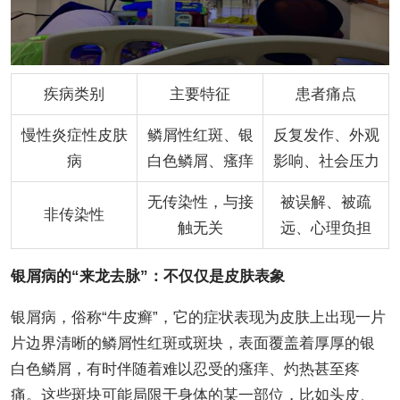
疾病类别
主要特征
患者痛点
慢性炎症性皮肤
鳞屑性红斑、银
反复发作、外观
病
白色鳞屑、瘙痒
影响、社会压力
无传染性，与接
被误解、被疏
非传染性
触无关
远、心理负担
银屑病的“来龙去脉”：不仅仅是皮肤表象
银屑病，俗称“牛皮癣”，它的症状表现为皮肤上出现一片
片边界清晰的鳞屑性红斑或斑块，表面覆盖着厚厚的银
白色鳞屑，有时伴随着难以忍受的瘙痒、灼热甚至疼
痛。这些斑块可能局限于身体的某一部位，比如头皮、