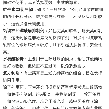
间歇性使用，或者选择弱效、中效的激素。
维生素D3衍生物：
如卡泊三醇软膏，它们能调节皮肤细
胞的生长和分化，减少鳞屑和红斑，且不良反应相对较
小，适合脸部长期使用。
钙调神经磷酸酶抑制剂：
如他克莫司软膏、吡美莫司乳
膏，这类药物是非激素类免疫调节剂，对脸部和皮肤褶
皱部位的银屑病效果较好，且不引起皮肤萎缩，安全性
高。
水杨酸软膏：
主要用于去除过厚的鳞屑，帮助其他药物
更好地吸收，但浓度不宜过高，以免刺激皮肤。
复方制剂：
有些药膏是上述几种药物的组合，旨在发挥
协同作用。
除了外用药，医生还会根据病情严重程度考虑口服药物
（如免疫抑制剂、维A酸类、生物制剂等）、物理治疗
（如窄波UVB光疗、准分子激光等）或中医治疗（涂
擦、药浴等）。但请记住，任何治疗方案都应在专业医