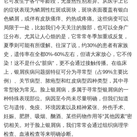
它可发生于各个年龄段，无显然性别差异。从医学上它
的症状表现为鳞屑性红斑或斑块，斑块表面覆盖有银白
色鳞屑，或伴有皮肤瘙痒、灼热或疼痛。这些病变可以
局限于一处，比如我们今天关注的脸部，也可以全身广
泛分布。尤其让人心烦的是，它常常冬季加重或反复，
夏季则可能有所缓解。往深了说，约30%的患者有家族
史，遗传率在全都0%-60%左右，但请大家放心，它不传
染！这不是什么“脏病”，更不会通过接触传播。在临床
上，银屑疾病问题据特征可分为寻常型（占99%主要比
例）、关节病型、脓疱型和红皮病型四种类型，其中寻
常型较为常见。脸上银屑病，多属于寻常型银屑病的一
种特殊表现部位。病因至今尚未尽量明确，但我们知道
它与遗传、免疫、环境因素以及精神紧张、外伤手术、
妊娠、肥胖、吸烟、酗酒、某些药物作用等“其他因素”密
切相关。对于脸上银屑病，我们常常会通过组织病理学
检查、血液检查等来明确诊断。