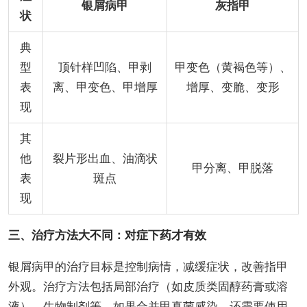
银屑病甲
灰指甲
状
典
型
顶针样凹陷、甲剥
甲变色（黄褐色等）、
表
离、甲变色、甲增厚
增厚、变脆、变形
现
其
他
裂片形出血、油滴状
甲分离、甲脱落
表
斑点
现
三、治疗方法大不同：对症下药才有效
银屑病甲的治疗目标是控制病情，减缓症状，改善指甲
外观。治疗方法包括局部治疗（如皮质类固醇药膏或溶
液）、生物制剂等。如果合并甲真菌感染，还需要使用