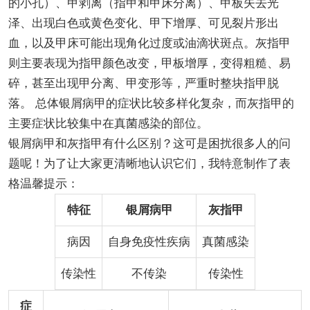
的小孔）、甲剥离（指甲和甲床分离）、甲板失去光
泽、出现白色或黄色变化、甲下增厚、可见裂片形出
血，以及甲床可能出现角化过度或油滴状斑点。灰指甲
则主要表现为指甲颜色改变，甲板增厚，变得粗糙、易
碎，甚至出现甲分离、甲变形等，严重时整块指甲脱
落。 总体银屑病甲的症状比较多样化复杂，而灰指甲的
主要症状比较集中在真菌感染的部位。
银屑病甲和灰指甲有什么区别？这可是困扰很多人的问
题呢！为了让大家更清晰地认识它们，我特意制作了表
格温馨提示：
特征
银屑病甲
灰指甲
病因
自身免疫性疾病
真菌感染
传染性
不传染
传染性
症