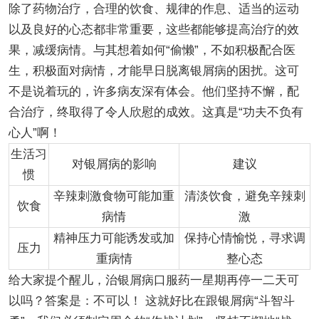
除了药物治疗，合理的饮食、规律的作息、适当的运动
以及良好的心态都非常重要，这些都能够提高治疗的效
果，减缓病情。与其想着如何“偷懒”，不如积极配合医
生，积极面对病情，才能早日脱离银屑病的困扰。这可
不是说着玩的，许多病友深有体会。他们坚持不懈，配
合治疗，终取得了令人欣慰的成效。这真是“功夫不负有
心人”啊！
生活习
对银屑病的影响
建议
惯
辛辣刺激食物可能加重
清淡饮食，避免辛辣刺
饮食
病情
激
精神压力可能诱发或加
保持心情愉悦，寻求调
压力
重病情
整心态
给大家提个醒儿，治银屑病口服药一星期再停一二天可
以吗？答案是：不可以！ 这就好比在跟银屑病“斗智斗