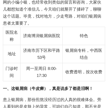
网的小编小银，也经常收到类似的留言和咨询，大家伙
儿都想知道个准信儿，今天咱们就掰开了揉碎了，聊聊
这个话题。毕竟，找对地方，少走弯路，对咱们银屑病
患者太重要了。
医院名
济南博润银屑病医院
特色
称
济南市历下区和平路
银屑病专科，中西医
地址
53号
结合
门诊时
周一至周日 8:00-
收费透明，按次收费
间
17:30
一、这银屑病（牛皮癣），真是说多了都是泪啊！
患上银屑病，那份煎熬没经历过的人真的很难体会。旁
人看到的是皮肤上的异常，可咱们自己知道，那不光是