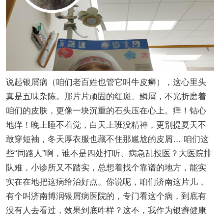
说起银屑病（咱们老百姓也管它叫牛皮癣），这心里头
真是五味杂陈。那片片顽固的红斑、鳞屑，不光折磨着
咱们的皮肤，更像一块沉重的石头压在心上。痒！钻心
地痒！晚上睡不着觉，白天上班没精神，更别提夏天不
敢穿短袖，冬天厚衣服也藏不住那尴尬的皮屑… 咱们这
些“同路人”啊，谁不是四处打听、病急乱投医？大医院排
队难，小诊所又不踏实，总想着找个靠谱的地方，能实
实在在地把这病给治好点。你说呢，咱们济南这片儿，
有个叫济南博润银屑病医院的，专门看这个病，到底有
没有人去看过，效果到底咋样？这不，我作为银癣健康