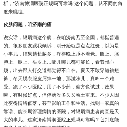
析，“济南博润医院正规吗可靠吗”这个问题，从不同的角
度来瞧瞧。
皮肤问题，咱济南的痛
说实话，银屑病这个病，在咱济南乃至全国，都挺普遍
的。很多朋友跟我倾诉，刚开始就是点点红斑，以为是
小事儿，结果越长越多，痒得晚上睡不着觉。脸上、胳
膊上、腿上、头皮上…哪儿哪儿都可能长，看着就心
烦，出去跟人打交道都觉得不自在。夏天不敢穿短袖短
裤，冬天脱衣服皮屑掉一地，那滋味儿，真叫一个难
受。跑了不少医院，用了不少药，偏方也试过，效果
嘛，有时候好点，但停药没多久又卷土重来。不少人因
此变得情绪低落，甚至影响工作和生活。找到一家真的
靠谱、能长期管理病情的医院，对银屑病患者简直是天
大的事儿。这家济南博润医院正规吗可靠吗？它到底能