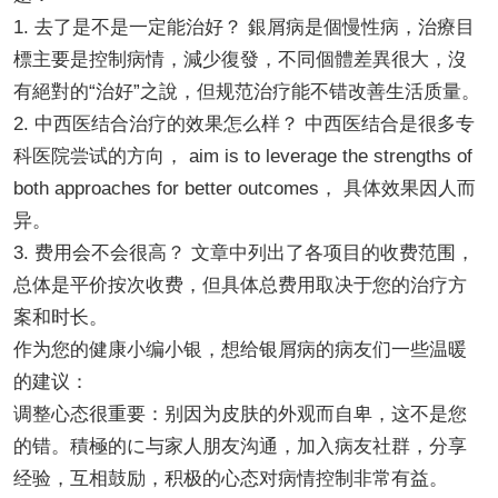
1. 去了是不是一定能治好？ 銀屑病是個慢性病，治療目
標主要是控制病情，減少復發，不同個體差異很大，沒
有絕對的“治好”之說，但规范治疗能不错改善生活质量。
2. 中西医结合治疗的效果怎么样？ 中西医结合是很多专
科医院尝试的方向， aim is to leverage the strengths of
both approaches for better outcomes， 具体效果因人而
异。
3. 费用会不会很高？ 文章中列出了各项目的收费范围，
总体是平价按次收费，但具体总费用取决于您的治疗方
案和时长。
作为您的健康小编小银，想给银屑病的病友们一些温暖
的建议：
调整心态很重要：别因为皮肤的外观而自卑，这不是您
的错。積極的に与家人朋友沟通，加入病友社群，分享
经验，互相鼓励，积极的心态对病情控制非常有益。