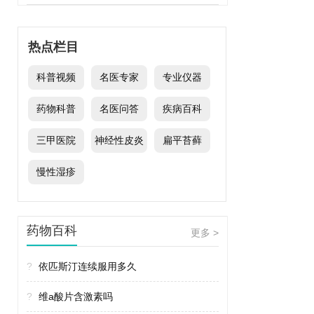
热点栏目
科普视频
名医专家
专业仪器
药物科普
名医问答
疾病百科
三甲医院
神经性皮炎
扁平苔藓
慢性湿疹
药物百科
更多 >
?
依匹斯汀连续服用多久
?
维a酸片含激素吗