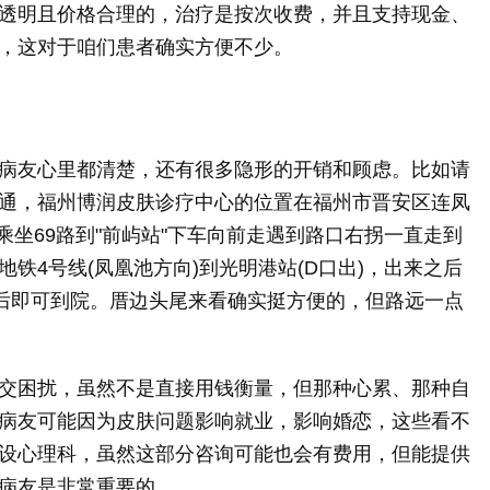
透明且价格合理的，治疗是按次收费，并且支持现金、
，这对于咱们患者确实方便不少。
病友心里都清楚，还有很多隐形的开销和顾虑。比如请
通，福州博润皮肤诊疗中心的位置在福州市晋安区连凤
乘坐69路到"前屿站"下车向前走遇到路口右拐一直走到
铁4号线(凤凰池方向)到光明港站(D口出)，出来之后
米后即可到院。厝边头尾来看确实挺方便的，但路远一点
交困扰，虽然不是直接用钱衡量，但那种心累、那种自
病友可能因为皮肤问题影响就业，影响婚恋，这些看不
设心理科，虽然这部分咨询可能也会有费用，但能提供
病友是非常重要的。