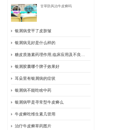
甘草防风治牛皮癣吗
银屑病变平了皮肤皱
银屑病见好是什么样的
糖皮质激素药理作用,临床应用及不良反应
银屑胶囊哪个牌子效果好
耳朵里有银屑病的症状
银屑病不能吃啥中药
银屑病甲是寻常型牛皮癣么
牛皮癣吃维生素几管用
治疗牛皮癣草药图片