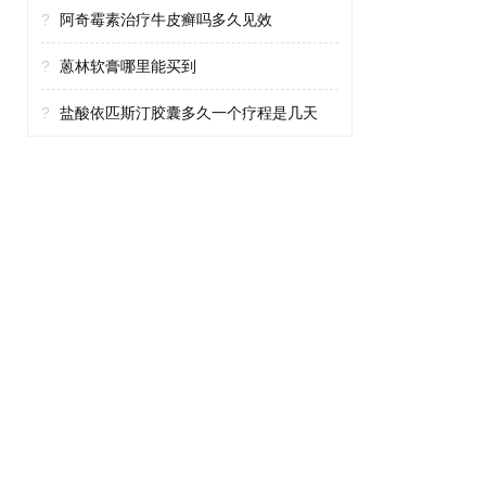
?
阿奇霉素治疗牛皮癣吗多久见效
?
蒽林软膏哪里能买到
?
盐酸依匹斯汀胶囊多久一个疗程是几天