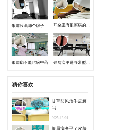
耳朵里有银屑病的症
银屑胶囊哪个牌子效
状
果好
银屑病不能吃啥中药
银屑病甲是寻常型牛
皮癣么
猜你喜欢
甘草防风治牛皮癣
吗
2025-12-04
银屑病变平了皮肤