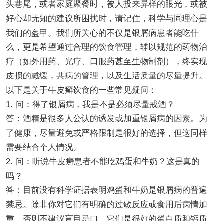
头巷尾，或者家庭聚餐时，被人投来异样的眼光，或被
好心却无知的建议所困扰时，请记住，科学与同理心是
我们的盔甲。我们所关心的不仅是银屑病患者能吃什
么，更是希望通过合理的饮食管理，辅以规范的药物治
疗（如外用药、光疗、口服药甚至生物制剂），终实现
皮损的减缓，共病的管理，以及生活质量的尽量提升。
以下是关于牛皮癣饮食的一些常见疑问：
1. 问：得了银屑病，我是不是必须尽量戒酒？
答：酒精是很多人公认的诱发或加重银屑病的因素。为
了健康，尽量避免或严格限制是很好的选择，但这同样
需要结合个人情况。
2. 问：听说牛皮癣患者不能吃鸡蛋和牛奶？这是真的
吗？
答：目前没有科学证据表明鸡蛋和牛奶是银屑病的普遍
禁忌。除非你对它们有明确的过敏反应或食用后病情加
重，否则不建议盲目忌口，它们是很好的蛋白质和钙质