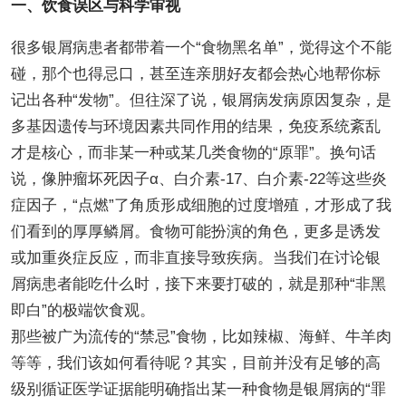
一、饮食误区与科学审视
很多银屑病患者都带着一个“食物黑名单”，觉得这个不能
碰，那个也得忌口，甚至连亲朋好友都会热心地帮你标
记出各种“发物”。但往深了说，银屑病发病原因复杂，是
多基因遗传与环境因素共同作用的结果，免疫系统紊乱
才是核心，而非某一种或某几类食物的“原罪”。换句话
说，像肿瘤坏死因子α、白介素-17、白介素-22等这些炎
症因子，“点燃”了角质形成细胞的过度增殖，才形成了我
们看到的厚厚鳞屑。食物可能扮演的角色，更多是诱发
或加重炎症反应，而非直接导致疾病。当我们在讨论银
屑病患者能吃什么时，接下来要打破的，就是那种“非黑
即白”的极端饮食观。
那些被广为流传的“禁忌”食物，比如辣椒、海鲜、牛羊肉
等等，我们该如何看待呢？其实，目前并没有足够的高
级别循证医学证据能明确指出某一种食物是银屑病的“罪