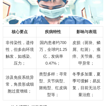
核心要点
疾病特性
影响与表现
非传染性，遗传
国内患者约700
皮损（斑块、鳞
性，但多由环境
万，全球约1.25
屑、红斑）、瘙
触发，如感染、
亿，发病率
痒、关节痛、指
压力；
0.47%；
甲异常；
类型多样：寻常
冬季多加重，夏
涉及免疫系统异
型、关节病型、
季可缓解；易反
常，角质形成细
脓疱型、红皮病
复，目前无法尽
胞过度增殖；
型等；
量治愈；