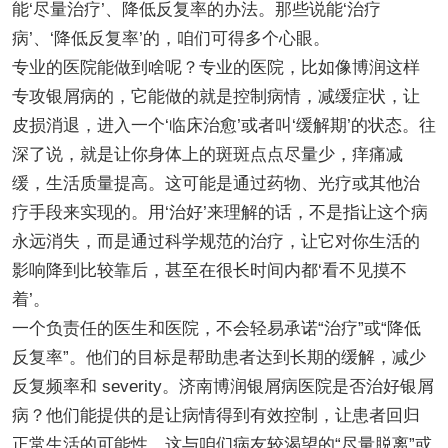
能‘尽量治疗’、降低反复率的办法。那些说能‘治疗
病’、‘降低反复率’的，咱们可得多个心眼。
专业的医院能做到啥呢？专业的医院，比如像博润这样
专攻银屑病的，它能做的就是控制病情，减缓症状，让
皮损消退，进入一个‘临床治愈’或者叫‘缓解期’的状态。往
深了说，就是让你身体上的斑斑点点尽量少，痒痛减
缓，生活质量提高。这可能是通过药物、光疗或其他治
疗手段来实现的。用‘治好’来理解的话，不是指让这个病
永远消失，而是通过科学规范的治疗，让它对你生活的
影响降到比较靠后，甚至在很长时间内都‘看不见摸不
着’。
一个负责任的医生和医院，不会轻易承诺“治疗”或“降低
反复率”。他们的目标是帮助患者达到长期的缓解，减少
反复频率和 severity。济南博润银屑病医院是否治好银屑
病？他们能提供的是让病情得到有效控制，让患者回归
正常生活的可能性。这与咱们病友较渴望的“尽量脱离”或