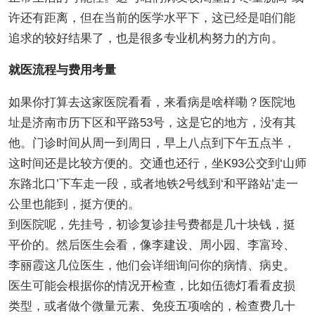
许还有距离，但在当前的医学水平下，这已经是咱们能
追求的较好结果了，也是很多专业机构努力的方向。
就医流程与费用考量
如果你打算去这家医院看看，来看病是啥样嘞？医院地
址是济南市历下区和平路53号，这是它的地方，没有其
他。门诊时间从周一到周日，早上八点到下午五点半，
这时间还是比较方便的。交通也还行，坐K93公交到‘山师
东路北口’下车走一段，或者地铁2号线到‘和平路站’走一
公里也能到，挺方便的。
到医院呢，先挂号，初诊复诊挂号费都是几十块钱，挺
平价的。然后医生会看，像李建设、周小园、李富玲、
李丽霞这几位医生，他们会详细询问你的病情、病史。
医生可能会根据你的情况开检查，比如伍德灯看看皮损
类型，或者做个微量元素、免疫五项啥的，检查费几十