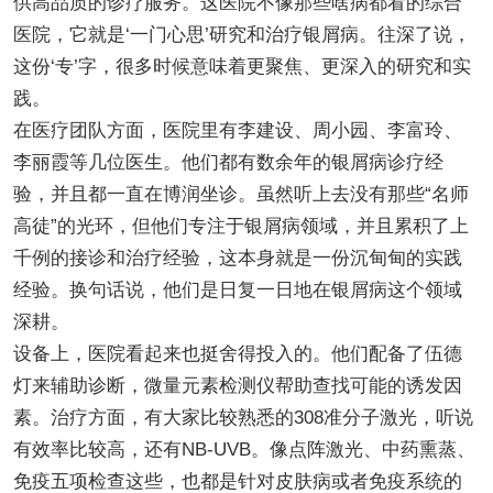
供高品质的诊疗服务。这医院不像那些啥病都看的综合
医院，它就是‘一门心思’研究和治疗银屑病。往深了说，
这份‘专’字，很多时候意味着更聚焦、更深入的研究和实
践。
在医疗团队方面，医院里有李建设、周小园、李富玲、
李丽霞等几位医生。他们都有数余年的银屑病诊疗经
验，并且都一直在博润坐诊。虽然听上去没有那些“名师
高徒”的光环，但他们专注于银屑病领域，并且累积了上
千例的接诊和治疗经验，这本身就是一份沉甸甸的实践
经验。换句话说，他们是日复一日地在银屑病这个领域
深耕。
设备上，医院看起来也挺舍得投入的。他们配备了伍德
灯来辅助诊断，微量元素检测仪帮助查找可能的诱发因
素。治疗方面，有大家比较熟悉的308准分子激光，听说
有效率比较高，还有NB-UVB。像点阵激光、中药熏蒸、
免疫五项检查这些，也都是针对皮肤病或者免疫系统的