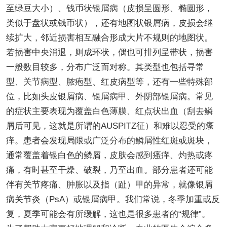
至绿豆大小）、钱币状银屑病（皮损呈圆形、椭圆形，
类似于盘状或钱币状），还有地图状银屑病，皮损会继
续扩大，邻近损害相互融合形成大片不规则的地图状。
若损害中央消退，则成环状，偶也可排列呈带状，损害
一般数目较多，分布广泛而对称。其类型也包括寻常
型、关节病型、脓疱型、红皮病型等，还有一些特殊部
位，比如头皮银屑病、银屑病甲、外阴部银屑病。常见
的症状主要表现为覆盖白色薄膜、红点状出血（刮去鳞
屑后可见，这就是所谓的AUSPITZ征）和难以忍受的瘙
痒。患者会发现局限或广泛分布的鳞屑性红斑或斑块，
通常覆盖着银白色的鳞屑，皮肤会感到瘙痒、灼热或疼
痛，有时甚至干燥、破裂，乃至出血。部分患者还可能
伴有关节疼痛、肿胀以及指（趾）甲的异常，就像银屑
病关节炎（PsA）或银屑病甲。我们常说，冬季加重或反
复，夏季可能会有所缓解，这也是很多患者的“规律”。