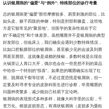
认识银屑病的“偏爱”与“例外”: 特殊部位的诊疗考量
总的银屑病更“偏爱”那些摩擦较多、易受刺激的部位，比
如头皮、躯干四肢的伸侧，特别是肘部和膝盖，这些地
方是它较常见的“聚居地”。但医学的复杂性就在于它
的“不确定性”和个体差异。虽然嘴唇并不是银屑病的典型
好发部位，但临床上，我们确实会遇到少数特殊情况，
比如口腔黏膜部位的银屑病，甚至极少见的会波及到唇
周甚至唇部。这就像是成都的辣椒，多数时候是出现在
火锅里让人胃口大开，偶尔也会在一些意想不到的菜品
中给你一个特别的“惊喜”。如果您的嘴唇确实出现了红
斑、脱屑或干裂等症状，不必过度恐慌是银屑病，但一
定要及时寻求专业的皮肤科医生进行诊察，毕竟嘴唇的
问题种类繁多，减少能自己轻易下定论哟。
银屑病的表现形式多种多样，就像大科学里的云彩，千
变万化。根据皮损形态，有滴状银屑病（皮损多为粟粒