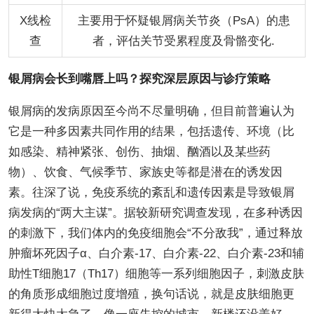
X线检
主要用于怀疑银屑病关节炎（PsA）的患
查
者，评估关节受累程度及骨骼变化.
银屑病会长到嘴唇上吗？探究深层原因与诊疗策略
银屑病的发病原因至今尚不尽量明确，但目前普遍认为
它是一种多因素共同作用的结果，包括遗传、环境（比
如感染、精神紧张、创伤、抽烟、酗酒以及某些药
物）、饮食、气候季节、家族史等都是潜在的诱发因
素。往深了说，免疫系统的紊乱和遗传因素是导致银屑
病发病的“两大主谋”。据较新研究调查发现，在多种诱因
的刺激下，我们体内的免疫细胞会“不分敌我”，通过释放
肿瘤坏死因子α、白介素-17、白介素-22、白介素-23和辅
助性T细胞17（Th17）细胞等一系列细胞因子，刺激皮肤
的角质形成细胞过度增殖，换句话说，就是皮肤细胞更