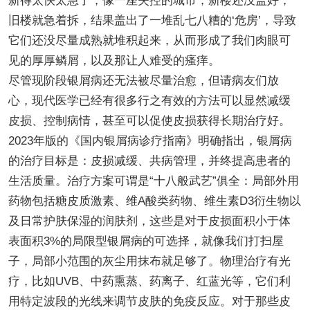
新得太快太急了，像一座失控的城市，新楼还没盖好，
旧楼就急着拆，结果盖出了一堆乱七八糟的‘危房’，导致
它们还没尽量成熟就堆积起来，从而形成了我们肉眼可
见的厚厚鳞屑，以及那让人难受的瘙痒。
尽管现阶段银屑病还无法被尽量治愈，但请病友们放
心，现代医学已经有很多行之有效的方法可以显然减缓
皮损、控制病情，甚至可以促使皮损获得长期治疗好。
2023年版的《国内银屑病诊疗指南》明确指出，银屑病
的治疗目标是：皮损减缓、共病管理，并终提高患者的
生活质量。治疗方案可谓是“十八般武艺”俱全：局部外用
药物包括糖皮质激素、维A酸类药物、维生素D3衍生物以
及日常护肤保湿的润肤剂，这些是对于皮损面积小于体
表面积3%的局限型银屑病的可选择，就像我们打扫屋
子，局部小范围的灰尘用抹布就足够了。物理治疗有光
疗，比如UVB、中药熏蒸、药离子、红蓝光等，它们利
用特定波段的光线来调节皮肤的免疫反应。对于那些皮