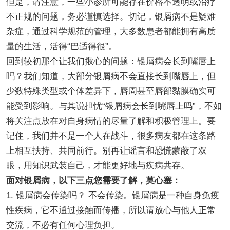
但是，请注意，一些小诊所可能存在价格不透明或治疗
不正规的问题，务必谨慎选择。切记，银屑病不是疑难
杂症，通过科学规范的管理，大多数患者都能拥有高质
量的生活，活得“巴适得很”。
回到较初那个让我们揪心的问题：银屑病会长到嘴唇上
吗？我们知道，大部分银屑病不会直接长到嘴唇上，但
少数特殊类型或个体差异下，唇周甚至唇部黏膜确实可
能受到影响。与其说担忧“银屑病会长到嘴唇上吗”，不如
将关注点放在对自身病情的尽量了解和积极管理上。要
记住，我们并不是一个人在战斗，很多病友都在这条路
上相互扶持、共同前行。别再让谣言和恐慌蒙蔽了双
眼，用知识武装自己，才能更好地与疾病共存。
面对银屑病，以下三点您需要了解，莫心塞：
1. 银屑病会传染吗？ 不会传染。银屑病是一种自身免疫
性疾病，它不通过接触而传播，所以请放心与他人正常
交流，不必有任何心理负担。