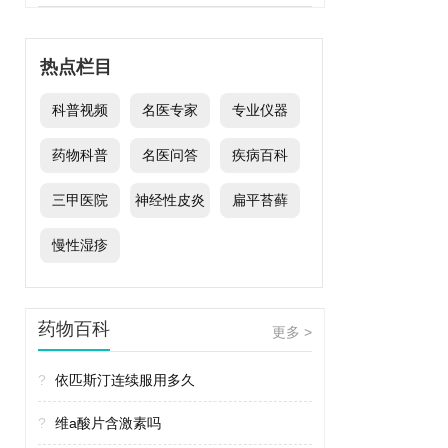
热点栏目
科普视频
名医专家
专业仪器
药物科普
名医问答
疾病百科
三甲医院
神经性皮炎
扁平苔藓
慢性湿疹
药物百科
更多 >
?
依匹斯汀连续服用多久
?
维a酸片含激素吗