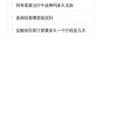
?
阿奇霉素治疗牛皮癣吗多久见效
?
蒽林软膏哪里能买到
?
盐酸依匹斯汀胶囊多久一个疗程是几天