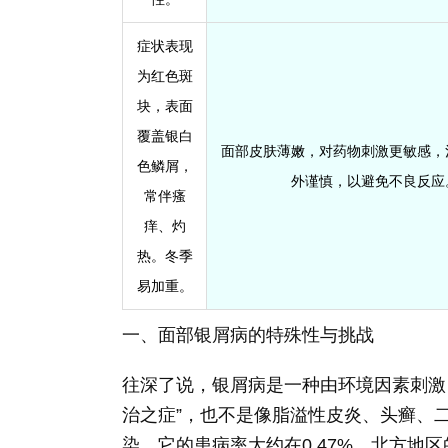
症状表现
为红色斑
块，表面
覆盖银白
面部皮肤薄嫩，对药物刺激更敏感，
色鳞屑，
外谨慎，以避免不良反应
常伴瘙
痒、灼
热。冬季
易加重。
一、面部银屑病的特殊性与挑战
往深了说，银屑病是一种由环境因素刺激
治之症”，也不是像脂溢性皮炎、头癣、
染。它的患病率大约在0.47%，北方地