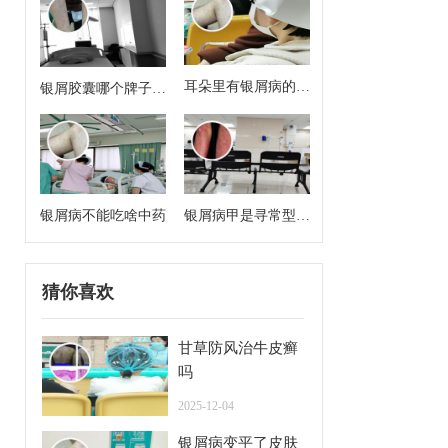
耳朵里有银屑病的症
银屑胶囊哪个牌子效
状
果好
银屑病不能吃啥中药
银屑病甲是寻常型牛
皮癣么
猜你喜欢
甘草防风治牛皮癣
吗
2025-12-04
银屑病变平了皮肤