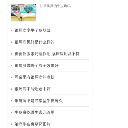
甘草防风治牛皮癣吗
银屑病变平了皮肤皱
银屑病见好是什么样的
糖皮质激素药理作用,临床应用及不良反应
银屑胶囊哪个牌子效果好
耳朵里有银屑病的症状
银屑病不能吃啥中药
银屑病甲是寻常型牛皮癣么
牛皮癣吃维生素几管用
治疗牛皮癣草药图片