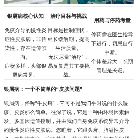
银屑病核心认知
治疗目标与挑战
用药与停药考量
免疫介导的慢性炎
目标是控制症状，
停药需在医生指导
症性皮肤病，非传
延长缓解期，提高
下进行，切忌自行
染性，存在遗传倾
生活质量。
中断。
向。
无法尽量“治疗”，
个体差异大，长期
症状多样，头部银
易反复是其主要挑
管理是关键。
屑病常见。
战。
银屑病：一个不简单的“皮肤问题”
银屑病，俗称“牛皮癣”，它可不是我们平时说的什么湿
疹、皮炎那么简单。往深了说，它是一种由环境因素触
发、多基因遗传控制，并由我们自身免疫系统异常介导
的慢性炎症性皮肤病。您瞧着，它跟头癣、脂溢性皮