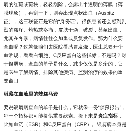
屑的红斑或斑块，轻轻刮除，会露出半透明的薄膜（薄
膜现象），再刮一下，则会出现点状出血（Auspitz
征），这三联征正是它的“身份证”。很多患者还会感到剧
烈的瘙痒、灼热或疼痛，皮肤干燥、破裂，甚至出血，
尤其在冬季，病情往往会加重或反复发作。那为什么要
查血呢？这就像咱们去医院看感冒发烧，医生总要开个
血常规，看看白细胞、C反应蛋白这些指标，不是吗？对
于银屑病，查血的单子是什么，减少仅仅是多余的，它
是医生了解病情、排除其他疾病、监测治疗的效果的重
要窗口。
潜藏在血液里的蛛丝马迹
要说银屑病查血的单子是什么，它就像一份“侦探报告”，
每一个指标都可能提供重要线索。接下来是
炎症指标
，
比如血沉（ESR）和C反应蛋白（CRP）。银屑病本身是