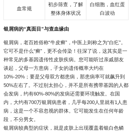
初步筛查，了解
白细胞，血红蛋
血常规
整体身体状况
白波动
银屑病的“真面目”与查血缘由
银屑病，老百姓俗称“牛皮癣”，中医上则称之为“白疕”。
它可不是什么“癣”，更不会传染！往深了说，这其实是一
种常见的多基因遗传性皮肤疾病。您可能听过亲戚朋友
谈起，父母一方患病，子女的遗传概率大约在
10%-20%；要是父母双方都患病，那患病率可就飙升到
50%左右了。不过别太担心，并不是所有携带基因的人都
会发病，约有60%-80%的发病还需要环境触发。在国
内，大约有700万银屑病患者，几乎每200人里就有1人患
病，这是一个不容忽视的群体。它可能发生在任何年龄
段，不分男女。
银屑病较典型的症状，就是皮肤上出现覆盖着银白色鳞