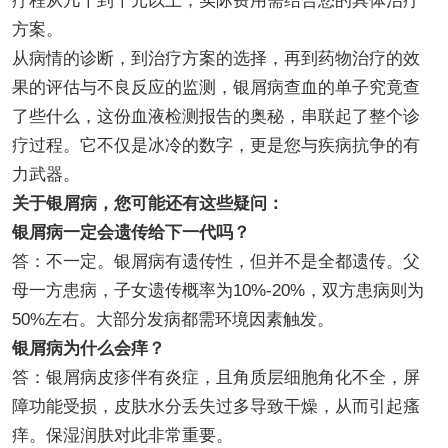
疗程从几千到千元以上，实际费用需结合您的具体治疗
方案。
从病情的诊断，到治疗方案的选择，再到药物治疗的效
果的评估与不良反应的监测，银屑病查血的单子究竟查
了些什么，这份血液检测报告的奥秘，串联起了整个诊
疗过程。它不仅是冰冷的数字，更是您与疾病抗争的有
力武器。
关于银屑病，您可能还有这些疑问：
银屑病一定会遗传给下一代吗？
答：不一定。银屑病有遗传性，但并不是全都遗传。父
母一方患病，子女遗传概率为10%-20%，双方患病则为
50%左右。大部分发病都需环境因素触发。
银屑病为什么会痒？
答：银屑病皮疹伴有炎症，且角质层细胞角化不全，屏
障功能受损，皮肤水分丢失过多导致干燥，从而引起瘙
痒。保湿润肤对此非常重要。