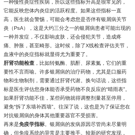
一种慢性炎症性疾病，所以这些指标升高是很常见的，
它能反映您体内炎症的活跃程度。如果这些指标一直
高，医生就会警惕，可能会考虑您是否伴有银屑病关节
炎（PsA），这是大约三分之一的银屑病患者可能出现的
一种并发症，不仅影响皮肤，还会侵犯关节，造成疼
痛、肿胀，甚至畸形。这时候，除了X线检查评估关节，
血液中的炎症指标就显得尤为重要了。
肝肾功能检查
，比如转氨酶、肌酐、尿素氮，它们的重
要性不言而喻。许多银屑病的治疗药物，尤其是口服药
物和生物制剂，需要通过肝肾代谢。换句话说，这些指
标是医生评估您身体能否承受药物不良反应的“晴雨表”。
如果肝肾功能不佳，某些药物就得调整剂量甚至停用，
避免“拆了东墙补西墙”。往深了说，这也是为了保证您在
对抗银屑病的身体其他重要器官不受损害。
再来是
免疫学指标
。银屑病的发病原因尽管尚未尽量明
确，但免疫系统的异常是主要推手。较新的研究发现，