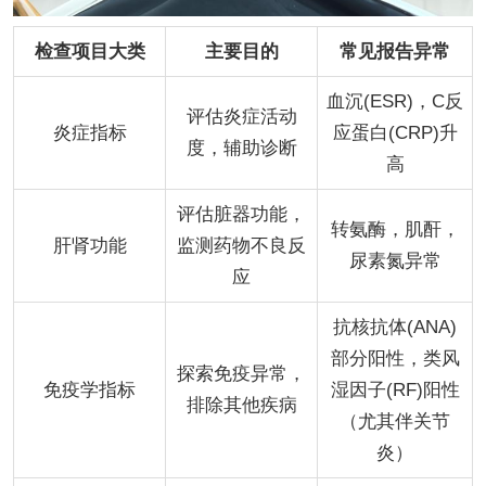
检查项目大类
主要目的
常见报告异常
血沉(ESR)，C反
评估炎症活动
炎症指标
应蛋白(CRP)升
度，辅助诊断
高
评估脏器功能，
转氨酶，肌酐，
肝肾功能
监测药物不良反
尿素氮异常
应
抗核抗体(ANA)
部分阳性，类风
探索免疫异常，
免疫学指标
湿因子(RF)阳性
排除其他疾病
（尤其伴关节
炎）