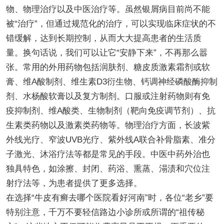
物、物理治疗以及中医治疗等。虽然银屑病目前尚不能
被“治疗”，但通过规范化的治疗，可以实现临床症状的不
错缓解，达到长期控制，从而大大提高患者的生活质
量。换句话说，我们可以让它“安静下来”，不再那么嚣
张。常用的外用药物包括润肤剂、糖皮质激素霜剂或软
膏、维A酸制剂、维生素D3衍生物、钙调神经磷酸酶抑制
剂、水杨酸软膏以及复方制剂。口服或注射药物则有免
疫抑制剂、维A酸类、生物制剂（靶向免疫调节剂）、抗
生素类药物以及激素类药物等。物理治疗方面，长波紫
外线光疗、窄波UVB光疗、紫外线A联合补骨脂素、准分
子激光、沐浴疗法等都是常见的手段。中医中药外治也
独具特色，如涂擦、封闭、药浴、熏蒸、溻渍和穴位注
射疗法等，为患者提供了更多选择。
在选择“牛皮有癣去哪个医院看好河南”时，各位“老乡”要
特别注意，千万不要轻信路边小诊所或所谓的“祖传秘