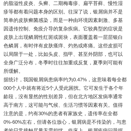
的脂溢性皮炎、头癣、二期梅毒疹、扁平苔藓、慢性湿
疹等都有着问题本身的区别。往深了说，银屑病并不是
简单的皮肤癣菌感染，而是一种由环境因素刺激、多基
因遗传控制、免疫介导的复杂疾病。它较典型的症状是
皮肤上出现鳞屑性红斑或斑块，表面覆盖着一层层银白
色鳞屑，有时伴有皮肤瘙痒、灼热或疼痛。这些皮损可
以局限于一处，比如头皮、指甲、甚至外阴部，也可以
全身广泛分布，冬季时往往加重或反复，夏季则可能有
所缓解。
据统计，我国银屑病患病率约为0.47%，这意味着每全都
000个人中就有将近5个人受此困扰。它可发生于各个年
龄段，没有显然的性别差异，但在北方地区发病率通常
高于南方，这可能与气候、生活习惯等因素有关。值得
注意的是，约有30%的患者有家族史，遗传率在全都
0%-60%左右，但请各位放心，银屑病是不传染的，与患
者的日常接触尽量无需担忧。临床上，银屑疾病问题据